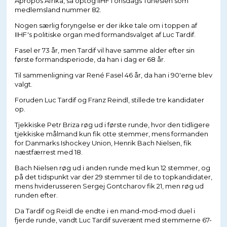
Apropos Afrika, så optog IIHF i onsdags Tunesien som
medlemsland nummer 82.
Nogen særlig foryngelse er der ikke tale om i toppen af
IIHF's politiske organ med formandsvalget af Luc Tardif.
Fasel er 73 år, men Tardif vil have samme alder efter sin
første formandsperiode, da han i dag er 68 år.
Til sammenligning var René Fasel 46 år, da han i 90'erne blev
valgt.
Foruden Luc Tardif og Franz Reindl, stillede tre kandidater
op.
Tjekkiske Petr Briza røg ud i første runde, hvor den tidligere
tjekkiske målmand kun fik otte stemmer, mens formanden
for Danmarks Ishockey Union, Henrik Bach Nielsen, fik
næstfærrest med 18.
Bach Nielsen røg ud i anden runde med kun 12 stemmer, og
på det tidspunkt var der 29 stemmer til de to topkandidater,
mens hviderusseren Sergej Gontcharov fik 21, men røg ud
runden efter.
Da Tardif og Reidl de endte i en mand-mod-mod duel i
fjerde runde, vandt Luc Tardif suverænt med stemmerne 67-