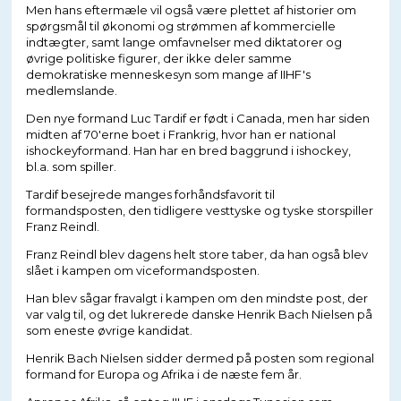
Men hans eftermæle vil også være plettet af historier om
spørgsmål til økonomi og strømmen af kommercielle
indtægter, samt lange omfavnelser med diktatorer og
øvrige politiske figurer, der ikke deler samme
demokratiske menneskesyn som mange af IIHF's
medlemslande.
Den nye formand Luc Tardif er født i Canada, men har siden
midten af 70'erne boet i Frankrig, hvor han er national
ishockeyformand. Han har en bred baggrund i ishockey,
bl.a. som spiller.
Tardif besejrede manges forhåndsfavorit til
formandsposten, den tidligere vesttyske og tyske storspiller
Franz Reindl.
Franz Reindl blev dagens helt store taber, da han også blev
slået i kampen om viceformandsposten.
Han blev sågar fravalgt i kampen om den mindste post, der
var valg til, og det lukrerede danske Henrik Bach Nielsen på
som eneste øvrige kandidat.
Henrik Bach Nielsen sidder dermed på posten som regional
formand for Europa og Afrika i de næste fem år.