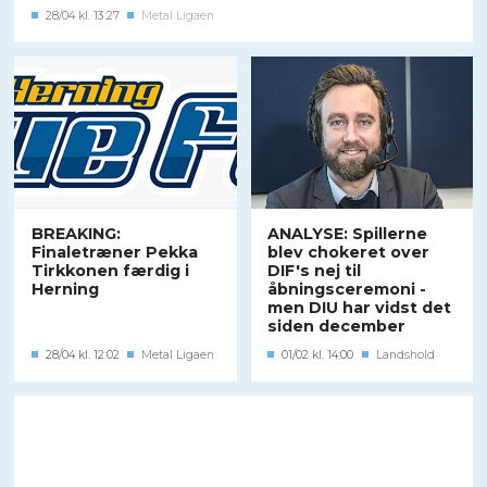
28/04 kl. 13:27
Metal Ligaen
BREAKING:
ANALYSE: Spillerne
Finaletræner Pekka
blev chokeret over
Tirkkonen færdig i
DIF's nej til
Herning
åbningsceremoni -
men DIU har vidst det
siden december
28/04 kl. 12:02
Metal Ligaen
01/02 kl. 14:00
Landshold