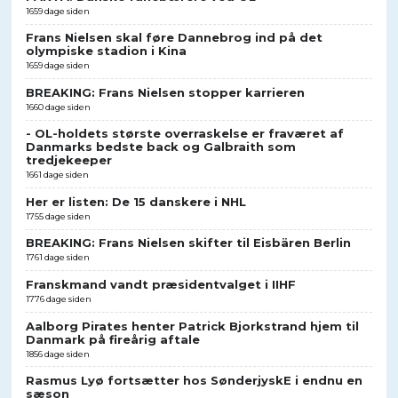
1659 dage siden
Frans Nielsen skal føre Dannebrog ind på det
olympiske stadion i Kina
1659 dage siden
BREAKING: Frans Nielsen stopper karrieren
1660 dage siden
- OL-holdets største overraskelse er fraværet af
Danmarks bedste back og Galbraith som
tredjekeeper
1661 dage siden
Her er listen: De 15 danskere i NHL
1755 dage siden
BREAKING: Frans Nielsen skifter til Eisbären Berlin
1761 dage siden
Franskmand vandt præsidentvalget i IIHF
1776 dage siden
Aalborg Pirates henter Patrick Bjorkstrand hjem til
Danmark på fireårig aftale
1856 dage siden
Rasmus Lyø fortsætter hos SønderjyskE i endnu en
sæson