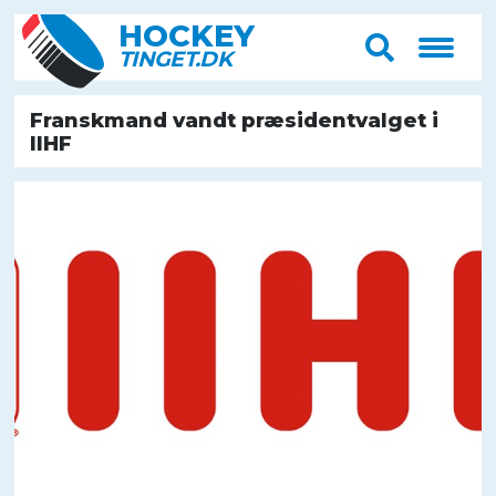
HOCK
E
Y
T
IN
G
E
T
.D
K
Franskmand vandt præsidentvalget i
IIHF