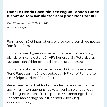
Danske Henrik Bach Nielsen røg ud i anden runde
blandt de fem kandidater som præsident for IIHF.
Den 25. september 2021 - kl. 15:49
Af
Jimmy Bøjgaard
Formanden i Det Internationale Ishockeyforbund i de næste
fem år, er franskmand.
Luc Tardif vandt ganske suverænt dagens formandsvalg
blandt fem kandidater på IIHF's kongres i St. Petersborg,
Rusland. Han sidder dermed posten fra 2021-2026.
Luc Tardif erstatter formanden siden 1994, schweizeren
René Fasel, som i går blev optaget i IIHF Hall of Fame efter
sin 27-årige karriere i front for IIHF.
René Fasel har siddet for bordenden for en spændende
udvikling i international ishockey, hvor han blandt andet
stod bag indførslen af NHL-spillere i OL-turneringer i 1998,
ligesom han har lagt navn til en stærk udvikling i
kvindeishockey.