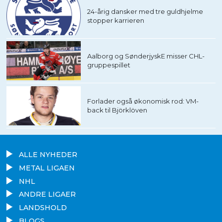
24-årig dansker med tre guldhjelme
stopper karrieren
Aalborg og SønderjyskE misser CHL-
gruppespillet
Forlader også økonomisk rod: VM-
back til Björklöven
ALLE NYHEDER
METAL LIGAEN
NHL
ANDRE LIGAER
LANDSHOLD
BLOGS