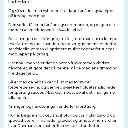
har besluttet.
Og så smider man nyheden fire dage før åbningskampen
på fredag mod Kina.
Den spilles få timer før åbningsceremonien, og dagen efter
møder Danmark Japan kl. 16.40 lokal tid.
Beslutningen er selvfølgelig truffet, fordi man har to kampe
relativt tæt op ad hinanden, og bevæggrundene er derfor
selvfølgelig, at man vil optimere mulighederne for succes
mod Japan på lørdag.
Fint nok - men så er det da netop fuldkommen klodset
håndteret, at gøre det på denne måde med en udmelding
fire dage før OL.
Så er man da helt sikker på, at man forstyrrer
forberedelserne, og dermed svækker holdets muligheder
for sportslig succes. Altså det modsatte af det, man gerne
ville opnå.
Timingen og håndteringen er derfor uforståelig.
Nu har begge ishockeylandshold - og curlinglandshold og
speedskatere - i måneder glædet sig til netop indmarchen,
hvor Danmark som nation kan høste historisk stor