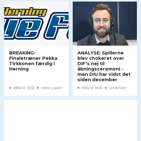
BREAKING:
ANALYSE: Spillerne
Finaletræner Pekka
blev chokeret over
Tirkkonen færdig i
DIF's nej til
Herning
åbningsceremoni -
men DIU har vidst det
siden december
28/04 kl. 12:02
Metal Ligaen
01/02 kl. 14:00
Landshold