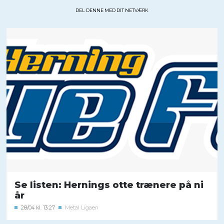
DEL DENNE MED DIT NETVÆRK
Se listen: Hernings otte trænere på ni
år
28/04 kl. 13:27
Metal Ligaen