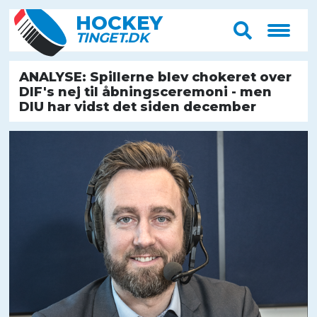
HOCK
E
Y
T
IN
G
E
T
.D
K
ANALYSE: Spillerne blev chokeret over
DIF's nej til åbningsceremoni - men
DIU har vidst det siden december