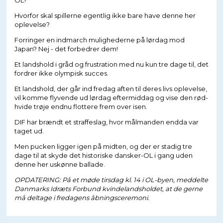
Hvorfor skal spillerne egentlig ikke bare have denne her
oplevelse?
Forringer en indmarch mulighederne på lørdag mod
Japan? Nej - det forbedrer dem!
Et landshold i gråd og frustration med nu kun tre dage til, det
fordrer ikke olympisk succes.
Et landshold, der går ind fredag aften til deres livs oplevelse,
vil komme flyvende ud lørdag eftermiddag og vise den rød-
hvide trøje endnu flottere frem over isen.
DIF har brændt et straffeslag, hvor målmanden endda var
taget ud.
Men pucken ligger igen på midten, og der er stadig tre
dage til at skyde det historiske dansker-OL i gang uden
denne her uskønne ballade.
OPDATERING: På et møde tirsdag kl. 14 i OL-byen, meddelte
Danmarks Idræts Forbund kvindelandsholdet, at de gerne
må deltage i fredagens åbningsceremoni.