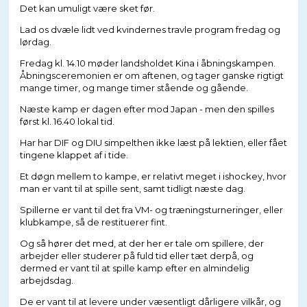
Det kan umuligt være sket før.
Lad os dvæle lidt ved kvindernes travle program fredag og
lørdag.
Fredag kl. 14.10 møder landsholdet Kina i åbningskampen.
Åbningsceremonien er om aftenen, og tager ganske rigtigt
mange timer, og mange timer stående og gående.
Næste kamp er dagen efter mod Japan - men den spilles
først kl. 16.40 lokal tid.
Har har DIF og DIU simpelthen ikke læst på lektien, eller fået
tingene klappet af i tide.
Et døgn mellem to kampe, er relativt meget i ishockey, hvor
man er vant til at spille sent, samt tidligt næste dag.
Spillerne er vant til det fra VM- og træningsturneringer, eller
klubkampe, så de restituerer fint.
Og så hører det med, at der her er tale om spillere, der
arbejder eller studerer på fuld tid eller tæt derpå, og
dermed er vant til at spille kamp efter en almindelig
arbejdsdag.
De er vant til at levere under væsentligt dårligere vilkår, og