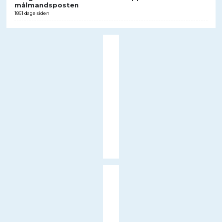
målmandsposten
1861 dage siden