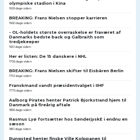
olympiske stadion i Kina
1659 dage siden
BREAKING: Frans Nielsen stopper karrieren
1660 dage siden
- OL-holdets største overraskelse er fraværet af
Danmarks bedste back og Galbraith som
tredjekeeper
1661 dage siden
Her er listen: De 15 danskere i NHL
1755 dage siden
BREAKING: Frans Nielsen skifter til Eisbären Berlin
1761 dage siden
Franskmand vandt præsidentvalget i IIHF
1776 dage siden
Aalborg Pirates henter Patrick Bjorkstrand hjem til
Danmark på fireårig aftale
1856 dage siden
Rasmus Lyø fortsætter hos SønderjyskE i endnu en
sæson
1861 dage siden
Rungsted henter finske Ville Kolppanen til