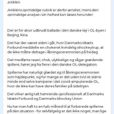
artiklen.
Artiklens oprindelige rubrik er derfor ændret, mens den
oprindelige analyse i sin helhed kan læses herunder:
Der er for alvor udbrudt ballade i den danske lejr i OL-byen i
Beijing, Kina.
Det har der været siden i går, hvor Danmarks Idræts
Forbund meddelte en chokeret kvindelig ishockeytrup, at
de ikke måtte deltage i åbningsceremonien på fredag.
Det medførte raseri, chok, ulykkelige og sågar grædende
spillere, hører jeg fra flere i den danske OL-delegation.
Spillerne har naturligt glædet sig til åbningsceremonien
som højdepunkt, og for mange er det uden tvivl et større
minde end selve kampene i det covid-amputerede OL,
hvor de ikke kan have deres familier på sidelinjen.
Det virker ærlig talt hamrende uprofessionelt af Danmarks
Idræts Forbund og Danmarks Ishockey Union.
Nu har man haft to en halv måned til at forberede spillerne
på den situation - for selvfølgelig er det ikke noget, man lige