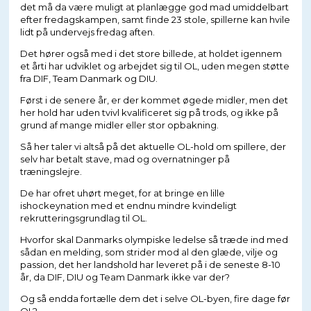
det må da være muligt at planlægge god mad umiddelbart
efter fredagskampen, samt finde 23 stole, spillerne kan hvile
lidt på undervejs fredag aften.
Det hører også med i det store billede, at holdet igennem
et årti har udviklet og arbejdet sig til OL, uden megen støtte
fra DIF, Team Danmark og DIU.
Først i de senere år, er der kommet øgede midler, men det
her hold har uden tvivl kvalificeret sig på trods, og ikke på
grund af mange midler eller stor opbakning.
Så her taler vi altså på det aktuelle OL-hold om spillere, der
selv har betalt stave, mad og overnatninger på
træningslejre.
De har ofret uhørt meget, for at bringe en lille
ishockeynation med et endnu mindre kvindeligt
rekrutteringsgrundlag til OL.
Hvorfor skal Danmarks olympiske ledelse så træde ind med
sådan en melding, som strider mod al den glæde, vilje og
passion, det her landshold har leveret på i de seneste 8-10
år, da DIF, DIU og Team Danmark ikke var der?
Og så endda fortælle dem det i selve OL-byen, fire dage før
OL?