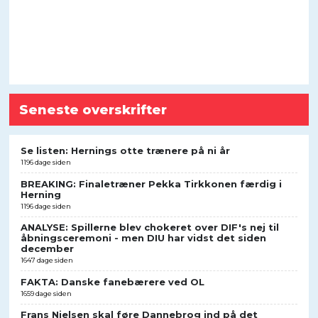
Seneste overskrifter
Se listen: Hernings otte trænere på ni år
1196 dage siden
BREAKING: Finaletræner Pekka Tirkkonen færdig i
Herning
1196 dage siden
ANALYSE: Spillerne blev chokeret over DIF's nej til
åbningsceremoni - men DIU har vidst det siden
december
1647 dage siden
FAKTA: Danske fanebærere ved OL
1659 dage siden
Frans Nielsen skal føre Dannebrog ind på det