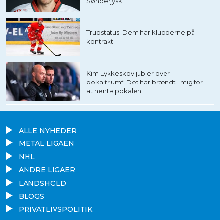
SønderjyskE
Trupstatus: Dem har klubberne på
kontrakt
Kim Lykkeskov jubler over
pokaltriumf: Det har brændt i mig for
at hente pokalen
ALLE NYHEDER
METAL LIGAEN
NHL
ANDRE LIGAER
LANDSHOLD
BLOGS
PRIVATLIVSPOLITIK