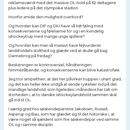
reklameværdi med det massive OL-hold på 62 deltagere
plus ledere på det olympiske stadion.
Hvorfor smide den mulighed overbord?
Og hvordan kan DIF og DIU have så lidt føling med
konsekvenserne og følelserne for og i en kvindelig
ishockeytrup med mange unge spillere?
Og hvordan kan man så massivt have fejlvurderet
landsholdets stolthed og glæde ved at skulle gå bag
Dannebrog på fredag?
Beslutningen er kontroversiel, håndteringen
himmelråbende, og konsekvenserne kan blive katastrofale.
Jeg tror simpelthen, at det her påvirker truppen i uhørt grad,
og det kan heller ikke undgå at sende rystelser ind på det
mandlige landshold, som ligeledes i månedsvis har talt om
storheden i, at to danske ishockeylandshold sammen skal
gå ind til OL.
I særlig grad hos søskendeparrene Jakobsen, Russell,
Asperup og Bau, som har glædet sig til det historiske i, at
være noget så sjældent som fire søskendepar ved samme
OL og i samme disciplin.