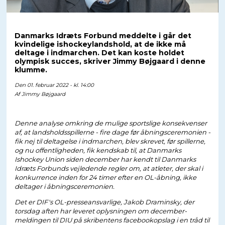
Danmarks Idræts Forbund meddelte i går det
kvindelige ishockeylandshold, at de ikke må
deltage i indmarchen. Det kan koste holdet
olympisk succes, skriver Jimmy Bøjgaard i denne
klumme.
Den 01. februar 2022 - kl. 14:00
Af
Jimmy Bøjgaard
Denne analyse omkring de mulige sportslige konsekvenser
af, at landsholdsspillerne - fire dage før åbningsceremonien -
fik nej til deltagelse i indmarchen, blev skrevet, før spillerne,
og nu offentligheden, fik kendskab til, at Danmarks
Ishockey Union siden december har kendt til Danmarks
Idræts Forbunds vejledende regler om, at atleter, der skal i
konkurrence inden for 24 timer efter en OL-åbning, ikke
deltager i åbningsceremonien.
Det er DIF's OL-presseansvarlige, Jakob Draminsky, der
torsdag aften har leveret oplysningen om december-
meldingen til DIU på skribentens facebookopslag i en tråd til