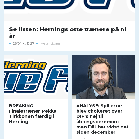
Se listen: Hernings otte trænere på ni
år
28/04 kl. 13:27
Metal Ligaen
BREAKING:
ANALYSE: Spillerne
Finaletræner Pekka
blev chokeret over
Tirkkonen færdig i
DIF's nej til
Herning
åbningsceremoni -
men DIU har vidst det
siden december