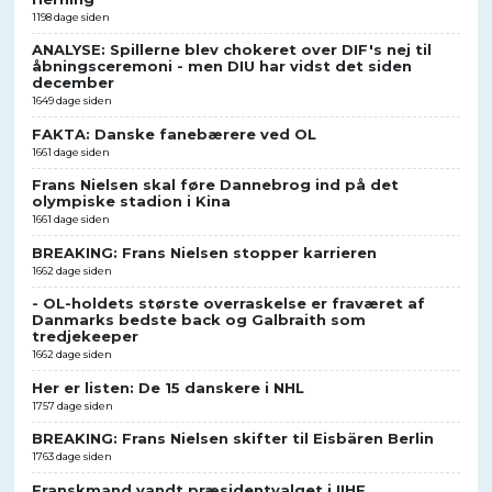
1198 dage siden
ANALYSE: Spillerne blev chokeret over DIF's nej til
åbningsceremoni - men DIU har vidst det siden
december
1649 dage siden
FAKTA: Danske fanebærere ved OL
1661 dage siden
Frans Nielsen skal føre Dannebrog ind på det
olympiske stadion i Kina
1661 dage siden
BREAKING: Frans Nielsen stopper karrieren
1662 dage siden
- OL-holdets største overraskelse er fraværet af
Danmarks bedste back og Galbraith som
tredjekeeper
1662 dage siden
Her er listen: De 15 danskere i NHL
1757 dage siden
BREAKING: Frans Nielsen skifter til Eisbären Berlin
1763 dage siden
Franskmand vandt præsidentvalget i IIHF