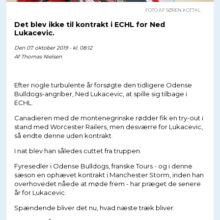
FOTO AF SØREN KOTTAL
Det blev ikke til kontrakt i ECHL for Ned
Lukacevic.
Den 07. oktober 2019 - kl. 08:12
Af
Thomas Nielsen
Efter nogle turbulente år forsøgte den tidligere Odense
Bulldogs-angriber, Ned Lukacevic, at spille sig tilbage i
ECHL.
Canadieren med de montenegrinske rødder fik en try-out i
stand med Worcester Railers, men desværre for Lukacevic,
så endte denne uden kontrakt.
I nat blev han således cuttet fra truppen.
Fyresedler i Odense Bulldogs, franske Tours - og i denne
sæson en ophævet kontrakt i Manchester Storm, inden han
overhovedet nåede at møde frem - har præget de senere
år for Lukacevic.
Spændende bliver det nu, hvad næste træk bliver.