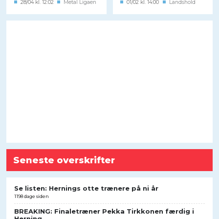
28/04 kl. 12:02
Metal Ligaen
01/02 kl. 14:00
Landshold
Seneste overskrifter
Se listen: Hernings otte trænere på ni år
1198 dage siden
BREAKING: Finaletræner Pekka Tirkkonen færdig i
Herning