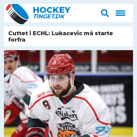
HOCK
E
Y
T
IN
G
E
T
.D
K
Cuttet i ECHL: Lukacevic må starte
forfra