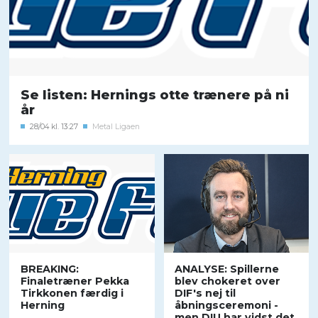
Se listen: Hernings otte trænere på ni
år
28/04 kl. 13:27
Metal Ligaen
BREAKING:
ANALYSE: Spillerne
Finaletræner Pekka
blev chokeret over
Tirkkonen færdig i
DIF's nej til
Herning
åbningsceremoni -
men DIU har vidst det