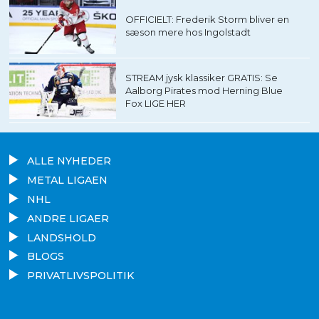
OFFICIELT: Frederik Storm bliver en
sæson mere hos Ingolstadt
STREAM jysk klassiker GRATIS: Se
Aalborg Pirates mod Herning Blue
Fox LIGE HER
ALLE NYHEDER
METAL LIGAEN
NHL
ANDRE LIGAER
LANDSHOLD
BLOGS
PRIVATLIVSPOLITIK