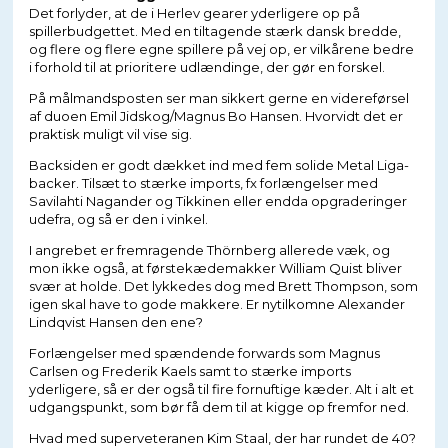
Det forlyder, at de i Herlev gearer yderligere op på
spillerbudgettet. Med en tiltagende stærk dansk bredde,
og flere og flere egne spillere på vej op, er vilkårene bedre
i forhold til at prioritere udlændinge, der gør en forskel.
På målmandsposten ser man sikkert gerne en videreførsel
af duoen Emil Jidskog/Magnus Bo Hansen. Hvorvidt det er
praktisk muligt vil vise sig.
Backsiden er godt dækket ind med fem solide Metal Liga-
backer. Tilsæt to stærke imports, fx forlængelser med
Savilahti Nagander og Tikkinen eller endda opgraderinger
udefra, og så er den i vinkel.
I angrebet er fremragende Thörnberg allerede væk, og
mon ikke også, at førstekædemakker William Quist bliver
svær at holde. Det lykkedes dog med Brett Thompson, som
igen skal have to gode makkere. Er nytilkomne Alexander
Lindqvist Hansen den ene?
Forlængelser med spændende forwards som Magnus
Carlsen og Frederik Kaels samt to stærke imports
yderligere, så er der også til fire fornuftige kæder. Alt i alt et
udgangspunkt, som bør få dem til at kigge op fremfor ned.
Hvad med superveteranen Kim Staal, der har rundet de 40?