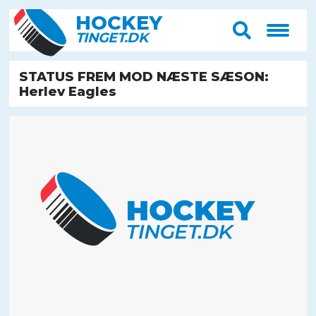
HOCK
E
Y
T
IN
G
E
T
.D
K
STATUS FREM MOD NÆSTE SÆSON:
Herlev Eagles