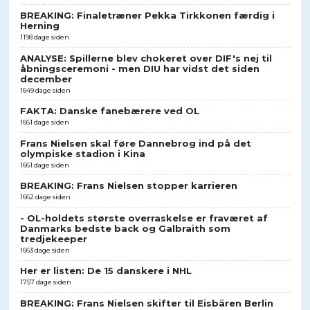
BREAKING: Finaletræner Pekka Tirkkonen færdig i
Herning
1198 dage siden
ANALYSE: Spillerne blev chokeret over DIF's nej til
åbningsceremoni - men DIU har vidst det siden
december
1649 dage siden
FAKTA: Danske fanebærere ved OL
1661 dage siden
Frans Nielsen skal føre Dannebrog ind på det
olympiske stadion i Kina
1661 dage siden
BREAKING: Frans Nielsen stopper karrieren
1662 dage siden
- OL-holdets største overraskelse er fraværet af
Danmarks bedste back og Galbraith som
tredjekeeper
1663 dage siden
Her er listen: De 15 danskere i NHL
1757 dage siden
BREAKING: Frans Nielsen skifter til Eisbären Berlin