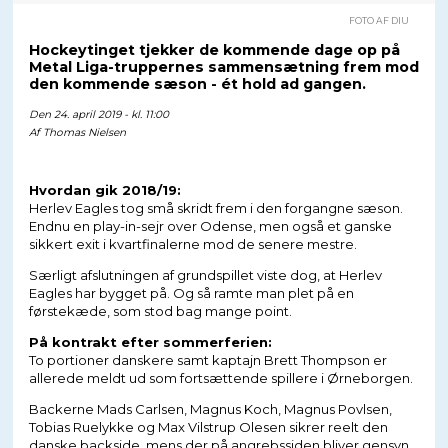
FOTO AF DIU
Hockeytinget tjekker de kommende dage op på
Metal Liga-truppernes sammensætning frem mod
den kommende sæson - ét hold ad gangen.
Den 24. april 2019 - kl. 11:00
Af
Thomas Nielsen
Hvordan gik 2018/19:
Herlev Eagles tog små skridt frem i den forgangne sæson.
Endnu en play-in-sejr over Odense, men også et ganske
sikkert exit i kvartfinalerne mod de senere mestre.
Særligt afslutningen af grundspillet viste dog, at Herlev
Eagles har bygget på. Og så ramte man plet på en
førstekæde, som stod bag mange point.
På kontrakt efter sommerferien:
To portioner danskere samt kaptajn Brett Thompson er
allerede meldt ud som fortsættende spillere i Ørneborgen.
Backerne Mads Carlsen, Magnus Koch, Magnus Povlsen,
Tobias Ruelykke og Max Vilstrup Olesen sikrer reelt den
danske backside, mens der på angrebssiden bliver gensyn