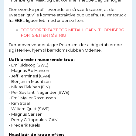
Den svenske profil leverede en så stærk sæson, at der
uvægerligt ville komme attraktive bud udefra. HC Innsbruck
fra EBEL-ligaen løb med underskriften.
TOPSCORER TABT FOR METAL LIGAEN: THÖRNBERG
FORTSÆTTER I ØSTRIG
Derudover vender Asger Petersen, der aldrig etablerede
sig i Herlev, hjem til barndomsklubben Odense.
Uafklarede i nuværende trup:
- Emil Jidskog (SWE)
- Magnus Bo Hansen
- Jeff Terminesi (CAN)
- Benjamin Mauritzen
- Niklas Tikkinen (FIN)
- Per Savilahti Nagander (SWE)
- Emil Møller Rasmussen
- Kim Staal
- William Quist (SWE)
- Magnus Carlsen
- Remy Giftopoulos (CAN)
- Frederik Kaels
Hvad bør de kigge efter: