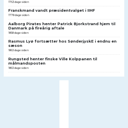
1763 dage siden
Franskmand vandt præsidentvalget i IIHF
1778 dage siden
Aalborg Pirates henter Patrick Bjorkstrand hjem til
Danmark på fireårig aftale
1858 dage siden
Rasmus Lyø fortsætter hos SønderjyskE i endnu en
sæson
1863 dage siden
Rungsted henter finske Ville Kolppanen til
målmandsposten
1863 dage siden