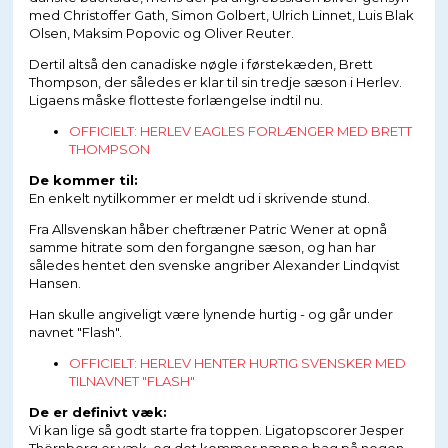
med Christoffer Gath, Simon Golbert, Ulrich Linnet, Luis Blak
Olsen, Maksim Popovic og Oliver Reuter.
Dertil altså den canadiske nøgle i førstekæden, Brett
Thompson, der således er klar til sin tredje sæson i Herlev.
Ligaens måske flotteste forlængelse indtil nu.
OFFICIELT: HERLEV EAGLES FORLÆNGER MED BRETT
THOMPSON
De kommer til:
En enkelt nytilkommer er meldt ud i skrivende stund.
Fra Allsvenskan håber cheftræner Patric Wener at opnå
samme hitrate som den forgangne sæson, og han har
således hentet den svenske angriber Alexander Lindqvist
Hansen.
Han skulle angiveligt være lynende hurtig - og går under
navnet "Flash".
OFFICIELT: HERLEV HENTER HURTIG SVENSKER MED
TILNAVNET "FLASH"
De er definivt væk:
Vi kan lige så godt starte fra toppen. Ligatopscorer Jesper
Thörnberg er væk, og det kommer næppe bag på nogen.