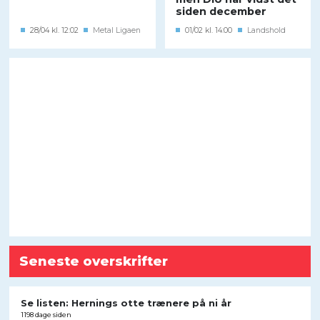
siden december
28/04 kl. 12:02
Metal Ligaen
01/02 kl. 14:00
Landshold
Seneste overskrifter
Se listen: Hernings otte trænere på ni år
1198 dage siden