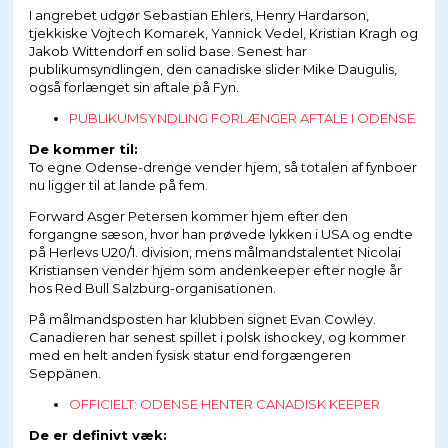
I angrebet udgør Sebastian Ehlers, Henry Hardarson,
tjekkiske Vojtech Komarek, Yannick Vedel, Kristian Kragh og
Jakob Wittendorf en solid base. Senest har
publikumsyndlingen, den canadiske slider Mike Daugulis,
også forlænget sin aftale på Fyn.
PUBLIKUMSYNDLING FORLÆNGER AFTALE I ODENSE
De kommer til:
To egne Odense-drenge vender hjem, så totalen af fynboer
nu ligger til at lande på fem.
Forward Asger Petersen kommer hjem efter den
forgangne sæson, hvor han prøvede lykken i USA og endte
på Herlevs U20/1. division, mens målmandstalentet Nicolai
Kristiansen vender hjem som andenkeeper efter nogle år
hos Red Bull Salzburg-organisationen.
På målmandsposten har klubben signet Evan Cowley.
Canadieren har senest spillet i polsk ishockey, og kommer
med en helt anden fysisk statur end forgængeren
Seppänen.
OFFICIELT: ODENSE HENTER CANADISK KEEPER
De er definivt væk: