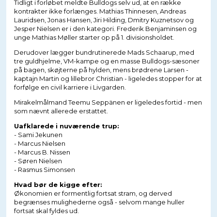
Tidligt i forløbet meldte Bulldogs selv ud, at en række
kontrakter ikke forlænges. Mathias Thinnesen, Andreas
Lauridsen, Jonas Hansen, Jiri Hilding, Dmitry Kuznetsov og
Jesper Nielsen er i den kategori. Frederik Benjaminsen og
unge Mathias Møller starter op på 1. divisionsholdet.
Derudover lægger bundrutinerede Mads Schaarup, med
tre guldhjelme, VM-kampe og en masse Bulldogs-sæsoner
på bagen, skøjterne på hylden, mens brødrene Larsen -
kaptajn Martin og lillebror Christian - ligeledes stopper for at
forfølge en civil karriere i Livgarden.
Mirakelmålmand Teemu Seppänen er ligeledes fortid - men
som nævnt allerede erstattet.
Uafklarede i nuværende trup:
- Sami Jekunen
- Marcus Nielsen
- Marcus B. Nissen
- Søren Nielsen
- Rasmus Simonsen
Hvad bør de kigge efter:
Økonomien er formentlig fortsat stram, og derved
begrænses mulighederne også - selvom mange huller
fortsat skal fyldes ud.