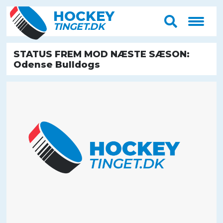
HOCK
E
Y
T
IN
G
E
T
.D
K
STATUS FREM MOD NÆSTE SÆSON:
Odense Bulldogs