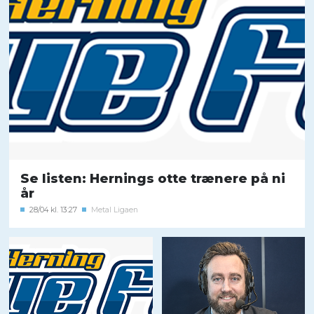
Se listen: Hernings otte trænere på ni
år
28/04 kl. 13:27
Metal Ligaen