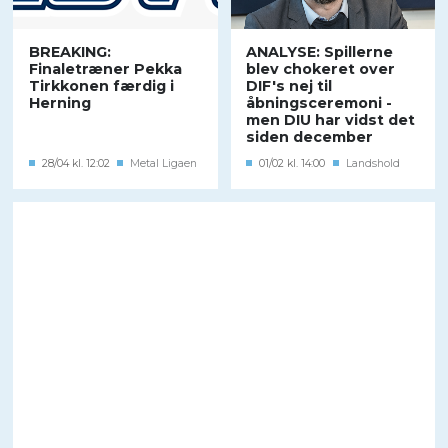
BREAKING:
ANALYSE: Spillerne
Finaletræner Pekka
blev chokeret over
Tirkkonen færdig i
DIF's nej til
Herning
åbningsceremoni -
men DIU har vidst det
siden december
28/04 kl. 12:02
Metal Ligaen
01/02 kl. 14:00
Landshold