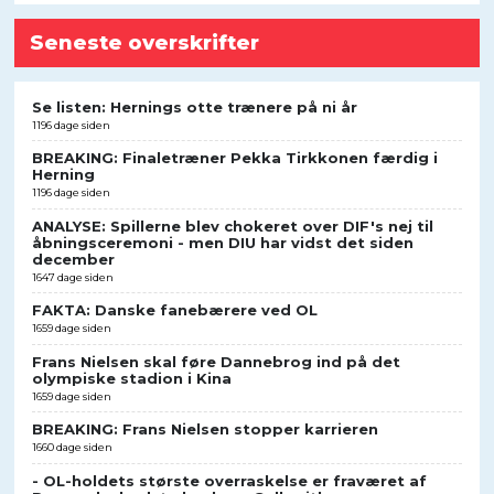
Seneste overskrifter
Se listen: Hernings otte trænere på ni år
1196 dage siden
BREAKING: Finaletræner Pekka Tirkkonen færdig i
Herning
1196 dage siden
ANALYSE: Spillerne blev chokeret over DIF's nej til
åbningsceremoni - men DIU har vidst det siden
december
1647 dage siden
FAKTA: Danske fanebærere ved OL
1659 dage siden
Frans Nielsen skal føre Dannebrog ind på det
olympiske stadion i Kina
1659 dage siden
BREAKING: Frans Nielsen stopper karrieren
1660 dage siden
- OL-holdets største overraskelse er fraværet af