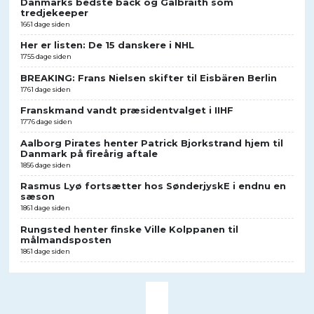
Danmarks bedste back og Galbraith som
tredjekeeper
1661 dage siden
Her er listen: De 15 danskere i NHL
1755 dage siden
BREAKING: Frans Nielsen skifter til Eisbären Berlin
1761 dage siden
Franskmand vandt præsidentvalget i IIHF
1776 dage siden
Aalborg Pirates henter Patrick Bjorkstrand hjem til
Danmark på fireårig aftale
1856 dage siden
Rasmus Lyø fortsætter hos SønderjyskE i endnu en
sæson
1861 dage siden
Rungsted henter finske Ville Kolppanen til
målmandsposten
1861 dage siden