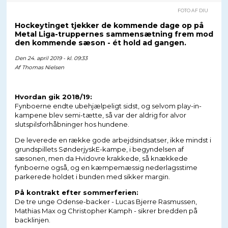
FOTO AF DIU
Hockeytinget tjekker de kommende dage op på
Metal Liga-truppernes sammensætning frem mod
den kommende sæson - ét hold ad gangen.
Den 24. april 2019 - kl. 09:33
Af
Thomas Nielsen
Hvordan gik 2018/19:
Fynboerne endte ubehjælpeligt sidst, og selvom play-in-
kampene blev semi-tætte, så var der aldrig for alvor
slutspilsforhåbninger hos hundene.
De leverede en række gode arbejdsindsatser, ikke mindst i
grundspillets SønderjyskE-kampe, i begyndelsen af
sæsonen, men da Hvidovre krakkede, så knækkede
fynboerne også, og en kæmpemæssig nederlagsstime
parkerede holdet i bunden med sikker margin.
På kontrakt efter sommerferien:
De tre unge Odense-backer - Lucas Bjerre Rasmussen,
Mathias Max og Christopher Kamph - sikrer bredden på
backlinjen.