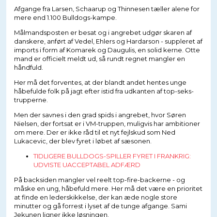
Afgange fra Larsen, Schaarup og Thinnesen tæller alene for
mere end 1.100 Bulldogs-kampe.
Målmandsposten er besat og i angrebet udgør skaren af
danskere, anført af Vedel, Ehlers og Hardarson - suppleret af
imports i form af Komarek og Daugulis, en solid kerne. Otte
mand er officielt meldt ud, så rundt regnet mangler en
håndfuld.
Her må det forventes, at der blandt andet hentes unge
håbefulde folk på jagt efter istid fra udkanten af top-seks-
trupperne.
Men der savnes i den grad spids i angrebet, hvor Søren
Nielsen, der fortsat er i VM-truppen, muligvis har ambitioner
om mere. Der er ikke råd til et nyt fejlskud som Ned
Lukacevic, der blev fyret i løbet af sæsonen.
TIDLIGERE BULLDOGS-SPILLER FYRET I FRANKRIG:
UDVISTE UACCEPTABEL ADFÆRD
På backsiden mangler vel reelt top-fire-backerne - og
måske en ung, håbefuld mere. Her må det være en prioritet
at finde en lederskikkelse, der kan æde nogle store
minutter og gå forrest i lyset af de tunge afgange. Sami
Jekunen ligner ikke løsningen.