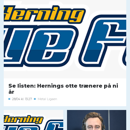
Se listen: Hernings otte trænere på ni
år
28/04 kl. 13:27
Metal Ligaen