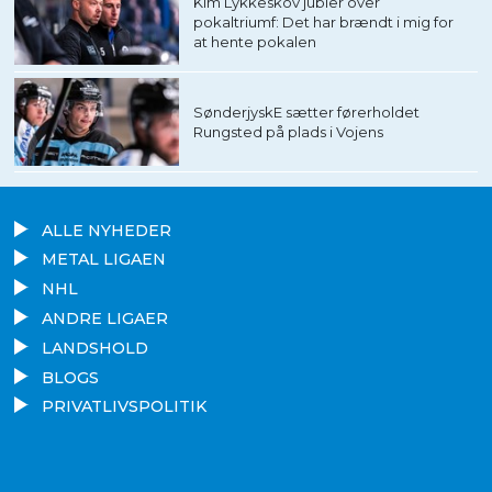
Kim Lykkeskov jubler over
pokaltriumf: Det har brændt i mig for
at hente pokalen
SønderjyskE sætter førerholdet
Rungsted på plads i Vojens
ALLE NYHEDER
METAL LIGAEN
NHL
ANDRE LIGAER
LANDSHOLD
BLOGS
PRIVATLIVSPOLITIK