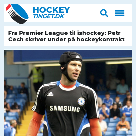
HOCK
E
Y
T
IN
G
E
T
.D
K
Fra Premier League til ishockey: Petr
Cech skriver under på hockeykontrakt