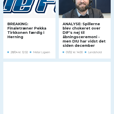
BREAKING:
ANALYSE: Spillerne
Finaletræner Pekka
blev chokeret over
Tirkkonen færdig i
DIF's nej til
Herning
åbningsceremoni -
men DIU har vidst det
siden december
28/04 kl. 12:02
Metal Ligaen
01/02 kl. 14:00
Landshold