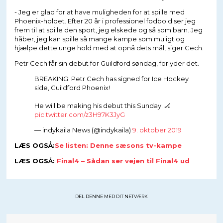
- Jeg er glad for at have muligheden for at spille med
Phoenix-holdet. Efter 20 år i professionel fodbold ser jeg
frem til at spille den sport, jeg elskede og så som barn. Jeg
håber, jeg kan spille så mange kampe som muligt og
hjælpe dette unge hold med at opnå dets mål, siger Cech.
Petr Cech får sin debut for Guildford søndag, forlyder det.
BREAKING: Petr Cech has signed for Ice Hockey
side, Guildford Phoenix!
He will be making his debut this Sunday. 🏒
pic.twitter.com/z3H97K3JyG
— indykaila News (@indykaila)
9. oktober 2019
LÆS OGSÅ:
Se listen: Denne sæsons tv-kampe
LÆS OGSÅ:
Final4 – Sådan ser vejen til Final4 ud
DEL DENNE MED DIT NETVÆRK