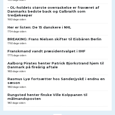
- OL-holdets største overraskelse er fraværet af
Danmarks bedste back og Galbraith som
tredjekeeper
1660 dage siden
Her er listen: De 15 danskere i NHL
1754 dage siden
BREAKING: Frans Nielsen skifter til Eisbären Berlin
1760 dage siden
Franskmand vandt præsidentvalget i IIHF
1775 dage siden
Aalborg Pirates henter Patrick Bjorkstrand hjem til
Danmark på fireårig aftale
1855 dage siden
Rasmus Lyø fortsætter hos SønderjyskE i endnu en
sæson
1860 dage siden
Rungsted henter finske Ville Kolppanen til
målmandsposten
1861 dage siden