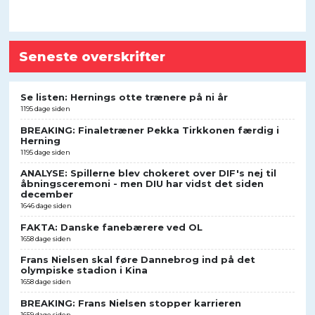
Seneste overskrifter
Se listen: Hernings otte trænere på ni år
1195 dage siden
BREAKING: Finaletræner Pekka Tirkkonen færdig i
Herning
1195 dage siden
ANALYSE: Spillerne blev chokeret over DIF's nej til
åbningsceremoni - men DIU har vidst det siden
december
1646 dage siden
FAKTA: Danske fanebærere ved OL
1658 dage siden
Frans Nielsen skal føre Dannebrog ind på det
olympiske stadion i Kina
1658 dage siden
BREAKING: Frans Nielsen stopper karrieren
1659 dage siden