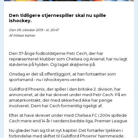
Den tidligere stjernespiller skal nu spille
ishockey.
Den 09. oktober 2019 - kl. 20:47
Af
Mikkel Køhler
Den 37-årige fodboldstjerne Petr Cech, der har
repræsenteret klubber som Chelsea og Arsenal, har nu lagt
støvlerne på hylden. Og taget skøjterne på.
Onsdag er det så offentliggjort, at han fortsætter som
sportsmand - nu i ishockeyens verden.
Guildford Phoenix, der spiller i den britiske 2. division, har
annonceret, at de har skrevet under med Petr Cech. På en
amatørkontrakt, der med sikkerhed ikke har penge
involveret. Dem har Cech formentlig rigeligt af.
Efter at have skrevet under med Chelsea FC i 2004 spillede
Cech mere end 14 år i verdens bedste liga, Premier League.
Nu glæder han sig til et nyt kapitel. Det fortæller tjekken i
forbindelse med skiftet til Guildford Phoenix' hjemmeside: