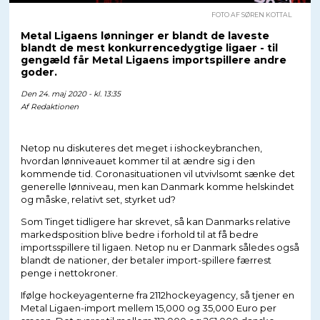
FOTO AF SØREN KOTTAL
Metal Ligaens lønninger er blandt de laveste
blandt de mest konkurrencedygtige ligaer - til
gengæld får Metal Ligaens importspillere andre
goder.
Den 24. maj 2020 - kl. 13:35
Af
Redaktionen
Netop nu diskuteres det meget i ishockeybranchen,
hvordan lønniveauet kommer til at ændre sig i den
kommende tid. Coronasituationen vil utvivlsomt sænke det
generelle lønniveau, men kan Danmark komme helskindet
og måske, relativt set, styrket ud?
Som Tinget tidligere har skrevet, så kan Danmarks relative
markedsposition blive bedre i forhold til at få bedre
importsspillere til ligaen. Netop nu er Danmark således også
blandt de nationer, der betaler import-spillere færrest
penge i nettokroner.
Ifølge hockeyagenterne fra 2112hockeyagency, så tjener en
Metal Ligaen-import mellem 15,000 og 35,000 Euro per