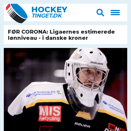
HOCK
E
Y
T
IN
G
E
T
.D
K
FØR CORONA: Ligaernes estimerede
lønniveau - i danske kroner