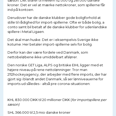
sæson. Det svarer til mellem 112.000 og 261.000 danske
kroner. Det er vel at mærke nettokroner, som spillerne får
ind på kontoen.
Derudover har de danske klubber gode boligforhold at
stille til rådighed for import-spillerne. Ofte er både bolig, a
conto samt bil betalt af de danske klubber for udenlandske
spillere i Metal Ligaen.
Det skal man huske. Det er i eksempelvis Sverige ikke
kotume. Her betaler import-spillerne selv for bolig.
Derfor kan der være fordele ved Danmark, som
nettobeløbene ikke umiddelbart afslører.
Den norske GET Liga, ALPS og britiske EIHL ligger med et
højere niveau på rene nettolønninger. Tror man
2112hockeyagency, der arbejder med flere imports, der har
gjort sig i blandt andet Danmark, så ser lønniveauerne for
imports ud således - altså pre corona-situationen:
KHL 830.000 DKK til 20 millioner DKK (
for importspillere per
sæson)
SHL 366.000 til 2,5 mio danske kroner