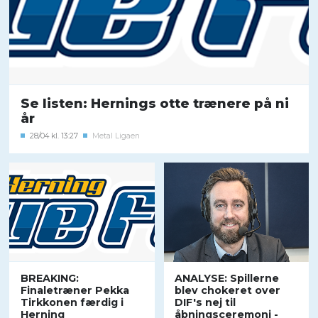
Se listen: Hernings otte trænere på ni
år
28/04 kl. 13:27
Metal Ligaen
BREAKING:
ANALYSE: Spillerne
Finaletræner Pekka
blev chokeret over
Tirkkonen færdig i
DIF's nej til
Herning
åbningsceremoni -