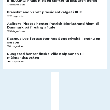
BREAKING: Frans Nielsen skifter til Eisbären Berlin
1761 dage siden
Franskmand vandt præsidentvalget i IIHF
1776 dage siden
Aalborg Pirates henter Patrick Bjorkstrand hjem til
Danmark på fireårig aftale
1856 dage siden
Rasmus Lyø fortsætter hos SønderjyskE i endnu en
sæson
1861 dage siden
Rungsted henter finske Ville Kolppanen til
målmandsposten
1861 dage siden