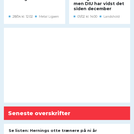
men DIU har vidst det
siden december
28/04 kl. 12:02
Metal Ligaen
01/02 kl. 14:00
Landshold
Seneste overskrifter
Se listen: Hernings otte trænere på ni år