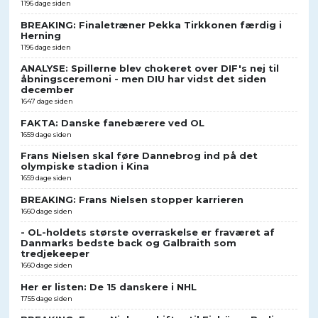
1196 dage siden
BREAKING: Finaletræner Pekka Tirkkonen færdig i
Herning
1196 dage siden
ANALYSE: Spillerne blev chokeret over DIF's nej til
åbningsceremoni - men DIU har vidst det siden
december
1647 dage siden
FAKTA: Danske fanebærere ved OL
1659 dage siden
Frans Nielsen skal føre Dannebrog ind på det
olympiske stadion i Kina
1659 dage siden
BREAKING: Frans Nielsen stopper karrieren
1660 dage siden
- OL-holdets største overraskelse er fraværet af
Danmarks bedste back og Galbraith som
tredjekeeper
1660 dage siden
Her er listen: De 15 danskere i NHL
1755 dage siden