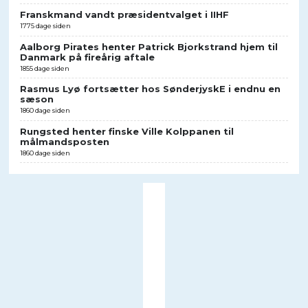
Franskmand vandt præsidentvalget i IIHF
1775 dage siden
Aalborg Pirates henter Patrick Bjorkstrand hjem til
Danmark på fireårig aftale
1855 dage siden
Rasmus Lyø fortsætter hos SønderjyskE i endnu en
sæson
1860 dage siden
Rungsted henter finske Ville Kolppanen til
målmandsposten
1860 dage siden