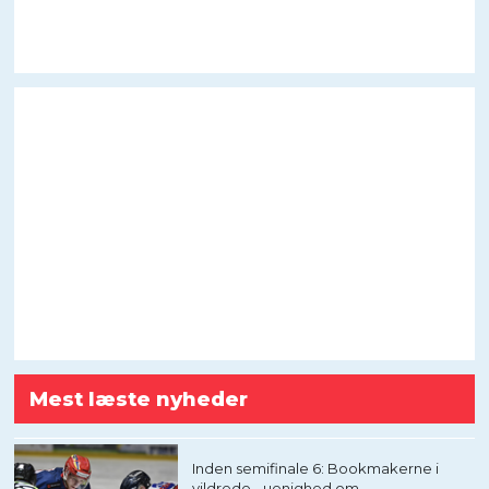
Mest læste nyheder
Inden semifinale 6: Bookmakerne i
vildrede - uenighed om