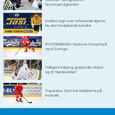
favoritværdigheden
Dollars-regn over schweizisk stjerne:
Nu den tredjebedst betalte
RYGTEBØRSEN: Rødovre-forward på
vej til Sverige
Tidligere Esbjerg-guldvinder slutter
sig til "danskerklan"
Trupstatus: Dem har klubberne på
kontrakt