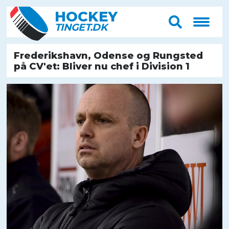
HOCK
E
Y
T
IN
G
E
T
.D
K
Frederikshavn, Odense og Rungsted
på CV'et: Bliver nu chef i Division 1