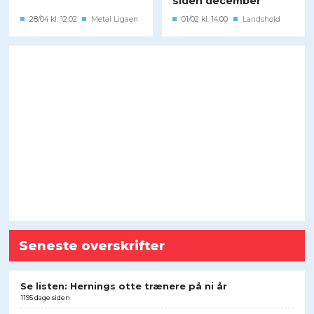
siden december
28/04 kl. 12:02
Metal Ligaen
01/02 kl. 14:00
Landshold
Seneste overskrifter
Se listen: Hernings otte trænere på ni år
1195 dage siden