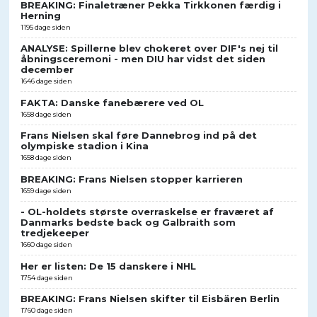
BREAKING: Finaletræner Pekka Tirkkonen færdig i
Herning
1195 dage siden
ANALYSE: Spillerne blev chokeret over DIF's nej til
åbningsceremoni - men DIU har vidst det siden
december
1646 dage siden
FAKTA: Danske fanebærere ved OL
1658 dage siden
Frans Nielsen skal føre Dannebrog ind på det
olympiske stadion i Kina
1658 dage siden
BREAKING: Frans Nielsen stopper karrieren
1659 dage siden
- OL-holdets største overraskelse er fraværet af
Danmarks bedste back og Galbraith som
tredjekeeper
1660 dage siden
Her er listen: De 15 danskere i NHL
1754 dage siden
BREAKING: Frans Nielsen skifter til Eisbären Berlin
1760 dage siden