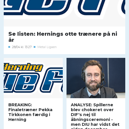
Se listen: Hernings otte trænere på ni
år
28/04 kl. 13:27
Metal Ligaen
BREAKING:
ANALYSE: Spillerne
Finaletræner Pekka
blev chokeret over
Tirkkonen færdig i
DIF's nej til
Herning
åbningsceremoni -
men DIU har vidst det