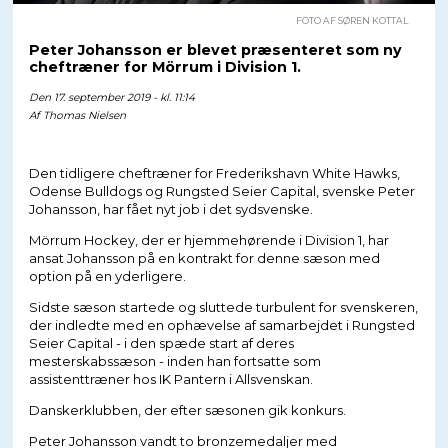
FOTO AF SØREN KOTTAL
Peter Johansson er blevet præsenteret som ny
cheftræner for Mörrum i Division 1.
Den 17. september 2019 - kl. 11:14
Af
Thomas Nielsen
Den tidligere cheftræner for Frederikshavn White Hawks,
Odense Bulldogs og Rungsted Seier Capital, svenske Peter
Johansson, har fået nyt job i det sydsvenske.
Mörrum Hockey, der er hjemmehørende i Division 1, har
ansat Johansson på en kontrakt for denne sæson med
option på en yderligere.
Sidste sæson startede og sluttede turbulent for svenskeren,
der indledte med en ophævelse af samarbejdet i Rungsted
Seier Capital - i den spæde start af deres
mesterskabssæson - inden han fortsatte som
assistenttræner hos IK Pantern i Allsvenskan.
Danskerklubben, der efter sæsonen gik konkurs.
Peter Johansson vandt to bronzemedaljer med