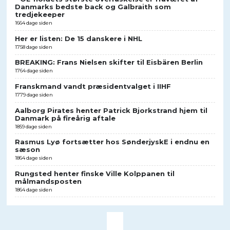
Danmarks bedste back og Galbraith som
tredjekeeper
1664 dage siden
Her er listen: De 15 danskere i NHL
1758 dage siden
BREAKING: Frans Nielsen skifter til Eisbären Berlin
1764 dage siden
Franskmand vandt præsidentvalget i IIHF
1779 dage siden
Aalborg Pirates henter Patrick Bjorkstrand hjem til
Danmark på fireårig aftale
1859 dage siden
Rasmus Lyø fortsætter hos SønderjyskE i endnu en
sæson
1864 dage siden
Rungsted henter finske Ville Kolppanen til
målmandsposten
1864 dage siden