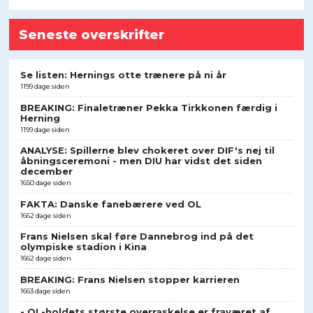
Seneste overskrifter
Se listen: Hernings otte trænere på ni år
1199 dage siden
BREAKING: Finaletræner Pekka Tirkkonen færdig i
Herning
1199 dage siden
ANALYSE: Spillerne blev chokeret over DIF's nej til
åbningsceremoni - men DIU har vidst det siden
december
1650 dage siden
FAKTA: Danske fanebærere ved OL
1662 dage siden
Frans Nielsen skal føre Dannebrog ind på det
olympiske stadion i Kina
1662 dage siden
BREAKING: Frans Nielsen stopper karrieren
1663 dage siden
- OL-holdets største overraskelse er fraværet af