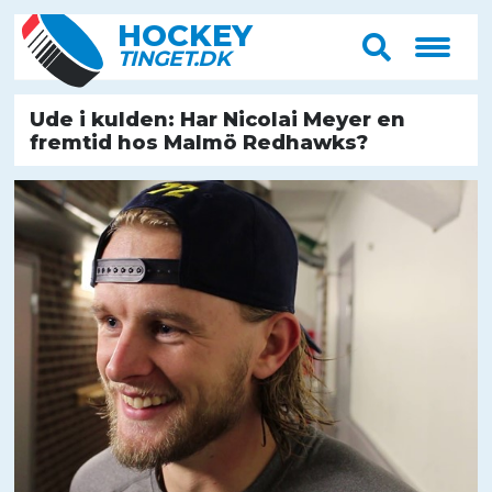
HOCK
E
Y
T
IN
G
E
T
.D
K
Ude i kulden: Har Nicolai Meyer en
fremtid hos Malmö Redhawks?