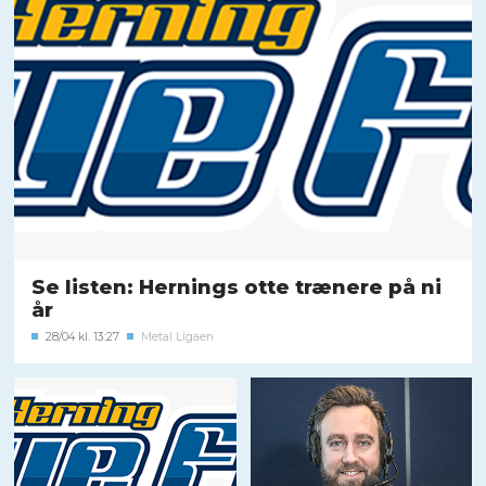
Se listen: Hernings otte trænere på ni
år
28/04 kl. 13:27
Metal Ligaen