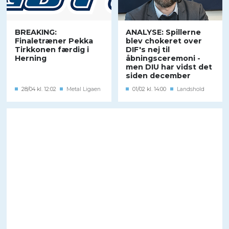
BREAKING:
ANALYSE: Spillerne
Finaletræner Pekka
blev chokeret over
Tirkkonen færdig i
DIF's nej til
Herning
åbningsceremoni -
men DIU har vidst det
siden december
28/04 kl. 12:02
Metal Ligaen
01/02 kl. 14:00
Landshold