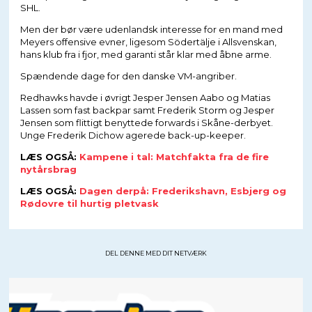
SHL.
Men der bør være udenlandsk interesse for en mand med
Meyers offensive evner, ligesom Södertälje i Allsvenskan,
hans klub fra i fjor, med garanti står klar med åbne arme.
Spændende dage for den danske VM-angriber.
Redhawks havde i øvrigt Jesper Jensen Aabo og Matias
Lassen som fast backpar samt Frederik Storm og Jesper
Jensen som flittigt benyttede forwards i Skåne-derbyet.
Unge Frederik Dichow agerede back-up-keeper.
LÆS OGSÅ:
Kampene i tal: Matchfakta fra de fire
nytårsbrag
LÆS OGSÅ:
Dagen derpå: Frederikshavn, Esbjerg og
Rødovre til hurtig pletvask
DEL DENNE MED DIT NETVÆRK