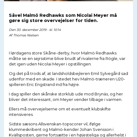
Såvel Malmö Redhawks som Nicolai Meyer må
gøre sig store overvejelser for tiden.
Den 30. december 2019 - kl. 10:14
Af
Thomas Nielsen
I lørdagens store Skåne-derby, hvor Malmö Redhawks
måtte se en sejrsstime blive brudt af rivalerne fra Rögle, var
det igen uden Nicolai Meyer i opstillingen.
Og det på trods af, at landsholdsbejleren Emil Sylvegård sad
udenfor med en skade. I stedet hev Malmö-træneren U20-
spilleren Eric Engstrand ind fra højre.
I dag spiller den skånske storklub ude mod Brynäs, og her
bliver det interessant, om Meyer vender tilbage i varmen.
Ellers må overvejelserne om et eventuelt klubskifte
intensiveres.
Sidste sæsons Allsvenskan-topscorer vil, ifølge
klummeskribent og Malmö-kender Johan Svensson i
Kvällsposten, gerne fortsætte i en højesteliga og allerhelst i