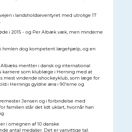
jen i landsholdseventyret med utrolige 17
.
øde i 2015 - og Per Albæk væk, men minderne
k i himlen dog kompetent lægehjælp, og en
 Albæks meritter i dansk og international
rs karriere som klublæge i Herning med at
ns mest vindende ishockeyklub, som læge for
ld i Hernings gyldne æra i 90'erne og
æremester Jensen og i forbindelse med
or familien står det lidt uklart, hvornår han
g.
 er i omegnen af 10 danske
de antal medaljer. Det er vanvittige tal.