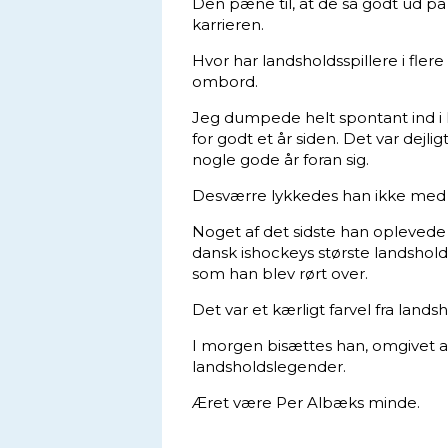
Den pæne til, at de så godt ud på 
karrieren.
Hvor har landsholdsspillere i fle
ombord.
Jeg dumpede helt spontant ind i 
for godt et år siden. Det var dejli
nogle gode år foran sig.
Desværre lykkedes han ikke med
Noget af det sidste han oplevede i s
dansk ishockeys største landshold
som han blev rørt over.
Det var et kærligt farvel fra landsh
I morgen bisættes han, omgivet af
landsholdslegender.
Æret være Per Albæks minde.