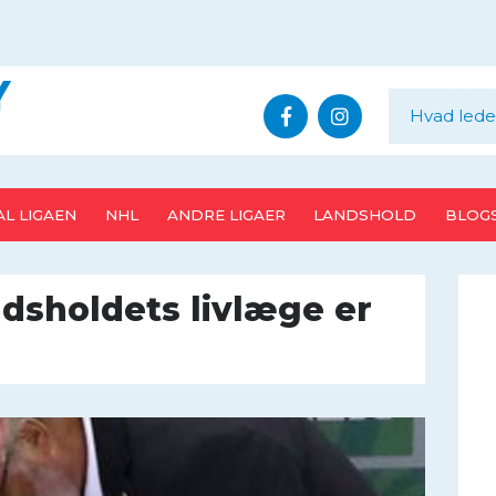
Y
L LIGAEN
NHL
ANDRE LIGAER
LANDSHOLD
BLOG
sholdets livlæge er