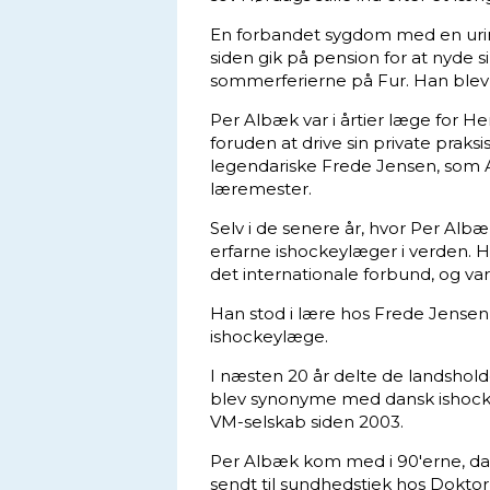
En forbandet sygdom med en urimel
siden gik på pension for at nyde s
sommerferierne på Fur. Han blev 
Per Albæk var i årtier læge for H
foruden at drive sin private prak
legendariske Frede Jensen, som 
læremester.
Selv i de senere år, hvor Per Alb
erfarne ishockeylæger i verden. H
det internationale forbund, og va
Han stod i lære hos Frede Jense
ishockeylæge.
I næsten 20 år delte de landshol
blev synonyme med dansk ishocke
VM-selskab siden 2003.
Per Albæk kom med i 90'erne, da
sendt til sundhedstjek hos Dokt