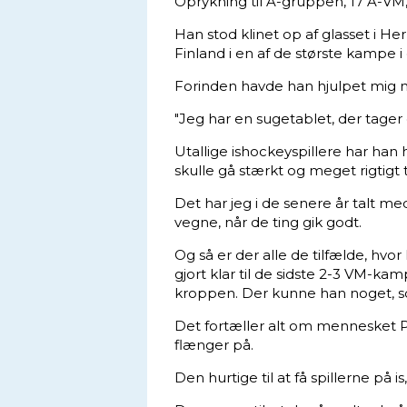
Oprykning til A-gruppen, 17 A-VM
Han stod klinet op af glasset i 
Finland i en af de største kampe i
Forinden havde han hjulpet mig 
"Jeg har en sugetablet, der tager
Utallige ishockeyspillere har han h
skulle gå stærkt og meget rigtigt ti
Det har jeg i de senere år talt me
vegne, når de ting gik godt.
Og så er der alle de tilfælde, hvo
gjort klar til de sidste 2-3 VM-
kroppen. Der kunne han noget, som
Det fortæller alt om mennesket P
flænger på.
Den hurtige til at få spillerne på is