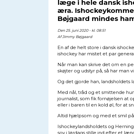
læge i hele dansk is
æra. Ishockeykomme
Bøjgaard mindes ham
Den 25. juni 2020 - kl. 08:51
Af
Jimmy Bøjgaard
En af de helt store i dansk ishock
ishockey har mistet et par generat
Når man kan skrive det om en p
skøjter og udstyr på, så har man vir
Og det gjorde han, landsholdets l
Med nål, tråd og et smittende hum
journalist, som fik fornøjelsen at
eller i baren til en kold øl, for a
Altid hjælpsom og med et smil på 
Ishockeylandsholdets og Herning 
sov i lørdags stille ind efter et læ