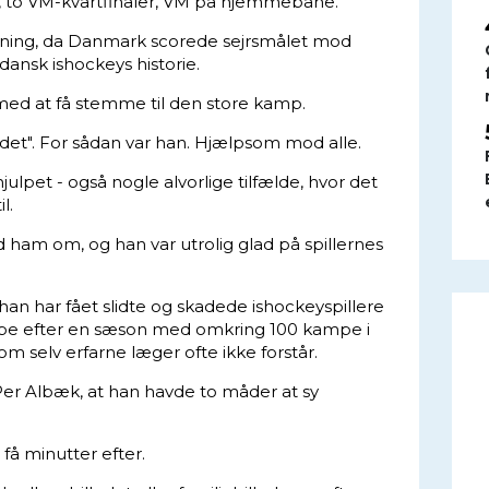
, to VM-kvartfinaler, VM på hjemmebane.
Herning, da Danmark scorede sejrsmålet mod
 dansk ishockeys historie.
med at få stemme til den store kamp.
 det". For sådan var han. Hjælpsom mod alle.
julpet - også nogle alvorlige tilfælde, hvor det
l.
d ham om, og han var utrolig glad på spillernes
r han har fået slidte og skadede ishockeyspillere
kampe efter en sæson med omkring 100 kampe i
 selv erfarne læger ofte ikke forstår.
er Albæk, at han havde to måder at sy
, få minutter efter.