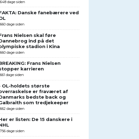
1648 dage siden
FAKTA: Danske fanebærere ved
OL
1660 dage siden
Frans Nielsen skal føre
Dannebrog ind på det
olympiske stadion i Kina
1660 dage siden
BREAKING: Frans Nielsen
stopper karrieren
1661 dage siden
- OL-holdets største
overraskelse er fraværet af
Danmarks bedste back og
Galbraith som tredjekeeper
1662 dage siden
Her er listen: De 15 danskere i
NHL
1756 dage siden