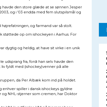
g havde den store glæde at se sønnen Jesper
003, og i '03 endda med fem slutspilsmål og
øjrefatningen, og farmand var så stolt.
k støttede op om ishockeyen i Aarhus. For
r dygtig og heldig, at have sit virke i en unik
e udsprang fra, fordi han selv havde den
liv fyldt med (ishockey)venner på alle
gruppen, da Per Albæk kom ind på holdet.
og enhver spiller i dansk ishockeys gyldne
er og NHL-stjerner som cremen, har Doktor