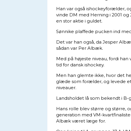
Han var også ishockeyforælder, o
vinde DM med Herning i 2001 og 2
en stor aktie i guldet.
Sønnike plaffede pucken ind med h
Det var han også, da Jesper Albæ
sådan var Per Albæk.
Med på højeste niveau, fordi han va
tid for dansk ishockey.
Men han glemte ikke, hvor det hel
glæde som forælder, og levede et 
niveauer.
Landsholdet lå som bekendt i B-
Hans rolle blev større og større, 
generation med VM-kvartfinalist
Albæk været læge for.