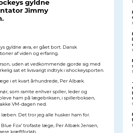
hockeys gyldne
ntator Jimmy
.
eys gyldne æra, er gået bort. Dansk
ioner af viden og erfaring.
erson, uden at vedkommende gjorde sig med
kelig sat et livsvarigt indtryk i ishockeysporten.
æge i et kvart århundrede, Per Albæk.
ør, som ramte enhver spiller, leder og
 opleve ham på lægebriksen, i spillerboksen,
t snakke VM-dagen ned.
læben. Det tror jeg alle husker ham for.
Blue Fox' trofaste læge, Per Albæk Jensen,
ngere kræftforløb.