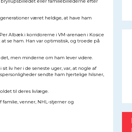
bryllupsbilledet eller familiebillederne efter
re generationer været heldige, at have ham
Per Albæk i korridorerne i VM-arenaen i Kosice
gt at se ham. Han var optimistisk, og troede på
 det, men minderne om ham lever videre.
it liv her i de seneste uger, var, at nogle af
spersonligheder sendte ham hjertelige hilsner,
oldet til deres livlæge.
 familie, venner, NHL-stjerner og