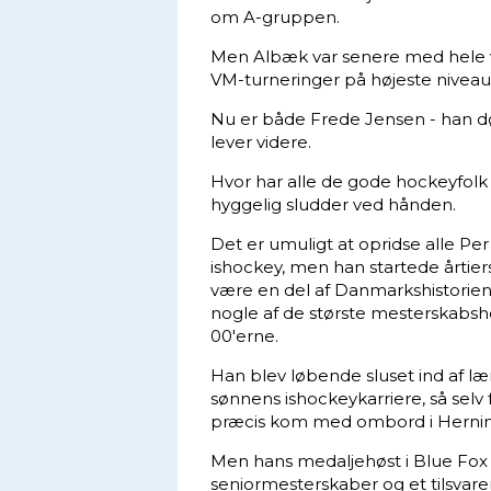
om A-gruppen.
Men Albæk var senere med hele ve
VM-turneringer på højeste niveau
Nu er både Frede Jensen - han d
lever videre.
Hvor har alle de gode hockeyfol
hyggelig sludder ved hånden.
Det er umuligt at opridse alle Per
ishockey, men han startede årtie
være en del af Danmarkshistorie
nogle af de største mesterskabsho
00'erne.
Han blev løbende sluset ind af l
sønnens ishockeykarriere, så selv f
præcis kom med ombord i Hernin
Men hans medaljehøst i Blue Fox
seniormesterskaber og et tilsvaren