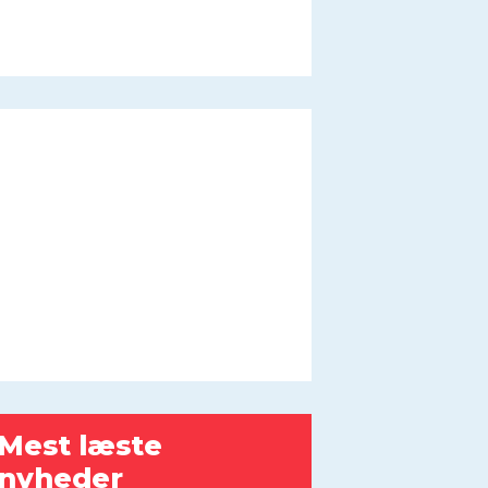
Mest læste
nyheder