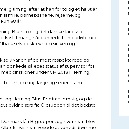
ig timing, efter at han for to og et halvt år
in familie, børnebørnene, rejserne, og
kun 68 år.
erning Blue Fox og det danske landshold,
sis i Ikast. I mange år dannede han parløb med
Albæk selv beskrev som sin ven og
æk selv var en af de mest respekterede og
an opnåede således status af supervisor for
r medicinsk chef under VM 2018 i Herning.
n - både som ung læge og senere som
det og Herning Blue Fox imellem sig, og de
ys gyldne æra fra C-gruppen til det bedste
 Danmark lå i B-gruppen, og hvor man blev
or Albæk, hvis man vovede at vanvidsdrømme