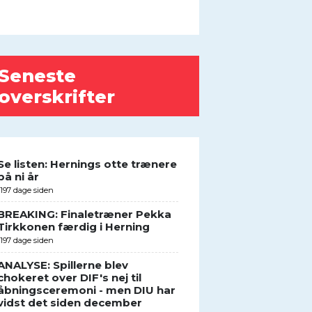
Seneste
overskrifter
Se listen: Hernings otte trænere
på ni år
1197 dage siden
BREAKING: Finaletræner Pekka
Tirkkonen færdig i Herning
1197 dage siden
ANALYSE: Spillerne blev
chokeret over DIF's nej til
åbningsceremoni - men DIU har
vidst det siden december