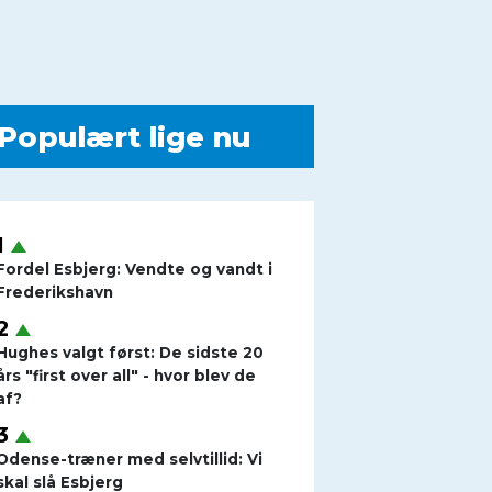
Populært lige nu
Fordel Esbjerg: Vendte og vandt i
Frederikshavn
Hughes valgt først: De sidste 20
års "first over all" - hvor blev de
af?
Odense-træner med selvtillid: Vi
skal slå Esbjerg