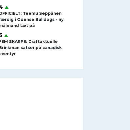
OFFICIELT: Teemu Seppänen
færdig i Odense Bulldogs - ny
målmand tæt på
FEM SKARPE: Draftaktuelle
Brinkman satser på canadisk
eventyr