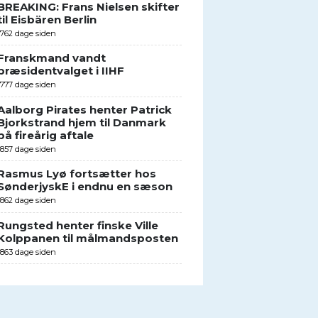
BREAKING: Frans Nielsen skifter
til Eisbären Berlin
1762 dage siden
Franskmand vandt
præsidentvalget i IIHF
1777 dage siden
Aalborg Pirates henter Patrick
Bjorkstrand hjem til Danmark
på fireårig aftale
1857 dage siden
Rasmus Lyø fortsætter hos
SønderjyskE i endnu en sæson
1862 dage siden
Rungsted henter finske Ville
Kolppanen til målmandsposten
1863 dage siden