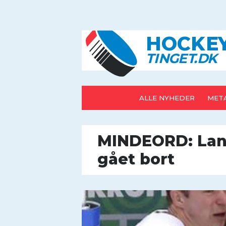
HOCK
E
T
IN
G
E
T
.D
K
ALLE NYHEDER
META
MINDEORD: Land
gået bort