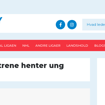
Y
L LIGAEN
NHL
ANDRE LIGAER
LANDSHOLD
BLOG
trene henter ung