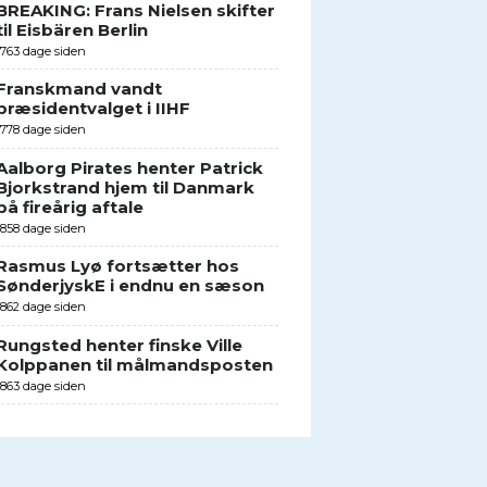
BREAKING: Frans Nielsen skifter
til Eisbären Berlin
1763 dage siden
Franskmand vandt
præsidentvalget i IIHF
1778 dage siden
Aalborg Pirates henter Patrick
Bjorkstrand hjem til Danmark
på fireårig aftale
1858 dage siden
Rasmus Lyø fortsætter hos
SønderjyskE i endnu en sæson
1862 dage siden
Rungsted henter finske Ville
Kolppanen til målmandsposten
1863 dage siden