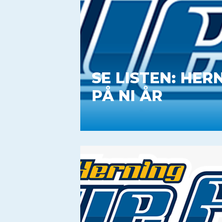
SE LISTEN: HE
PÅ NI ÅR
Fra Bjorkstrand over Simioni og Skri
er ekstraordinær både i antal og na