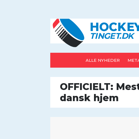
HOCK
E
T
IN
G
E
T
.D
K
ALLE NYHEDER
META
OFFICIELT: Mes
dansk hjem