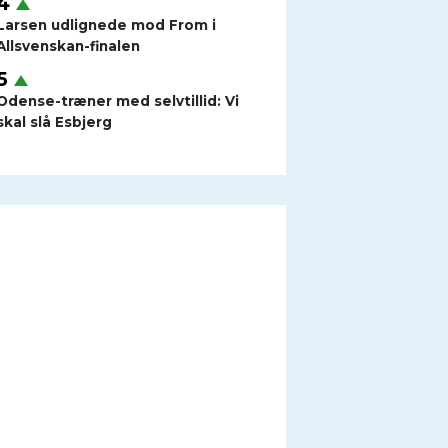
Larsen udlignede mod From i
Allsvenskan-finalen
Odense-træner med selvtillid: Vi
skal slå Esbjerg