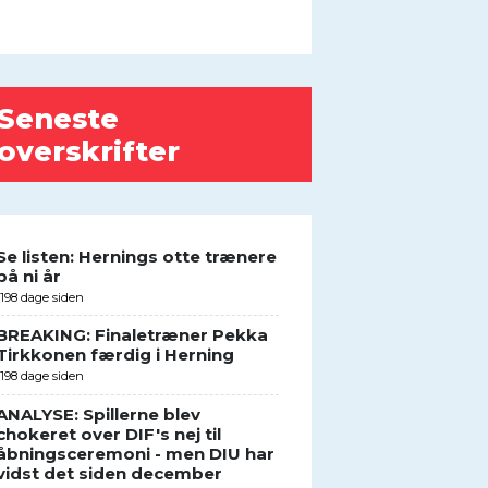
Seneste
overskrifter
Se listen: Hernings otte trænere
på ni år
1198 dage siden
BREAKING: Finaletræner Pekka
Tirkkonen færdig i Herning
1198 dage siden
ANALYSE: Spillerne blev
chokeret over DIF's nej til
åbningsceremoni - men DIU har
vidst det siden december