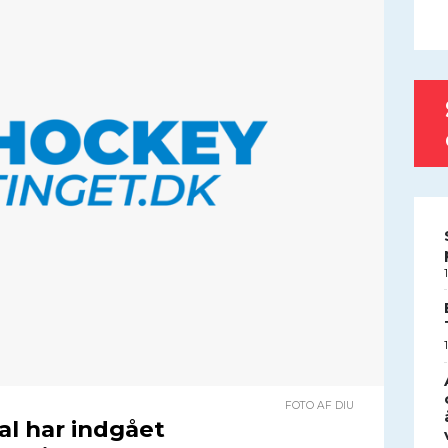
FOTO AF DIU
al har indgået