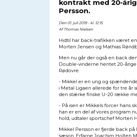
kontrakt med 20-årig
Persson.
Den 01. juli 2019 - kl. 12:15
Af
Thomas Nielsen
Hidtil har back-trafikken været e
Morten Jensen og Mathias Røndbje
Men nu går der også en back den a
Double-vinderne hentet 20-årige M
Rødovre.
- Mikkel er en ung og spændende 
i Metal Ligaen allerede for tre år 
den stærke finske U-20 række me
- På isen er Mikkels forcer hans s
han er en del af vores program nu
hold, udtaler sportschef Morten 
Mikkel Persson er fjerde back p
sæson. Erfarne Joachim Holten Mø