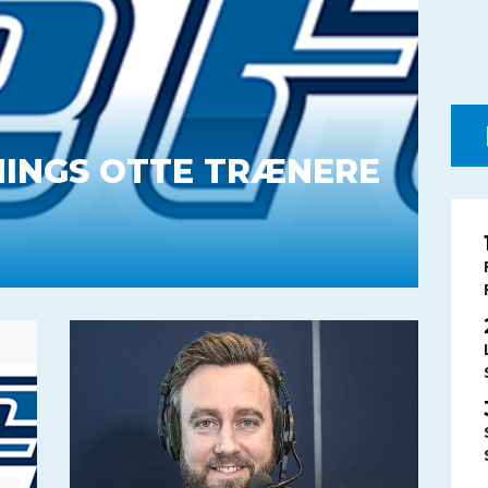
RNINGS OTTE TRÆNERE
ko til Tirkkonens afløser. Hernings trænerliste
vne..