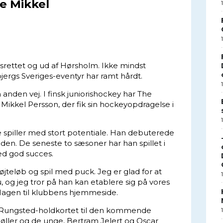
e Mikkel
nsrettet og ud af Hørsholm. Ikke mindst
rgs Sveriges-eventyr har ramt hårdt.
nden vej. I finsk juniorishockey har The
ikkel Persson, der fik sin hockeyopdragelse i
spiller med stort potentiale. Han debuterede
siden. De seneste to sæsoner har han spillet i
d god succes.
køjteløb og spil med puck. Jeg er glad for at
, og jeg tror på han kan etablere sig på vores
Hagen til klubbens hjemmeside.
å Rungsted-holdkortet til den kommende
ller og de unge, Bertram Jelert og Oscar