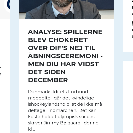
ANALYSE: SPILLERNE
BLEV CHOKERET
OVER DIF'S NEJ TIL
ÅBNINGSCEREMONI -
MEN DIU HAR VIDST
v
DET SIDEN
n
DECEMBER
Danmarks Idræts Forbund
meddelte i går det kvindelige
ishockeylandshold, at de ikke må
deltage i indmarchen. Det kan
koste holdet olympisk succes,
skriver Jimmy Bøjgaard i denne
kl…