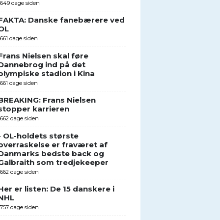
1649 dage siden
FAKTA: Danske fanebærere ved
OL
1661 dage siden
Frans Nielsen skal føre
Dannebrog ind på det
olympiske stadion i Kina
1661 dage siden
BREAKING: Frans Nielsen
stopper karrieren
1662 dage siden
- OL-holdets største
overraskelse er fraværet af
Danmarks bedste back og
Galbraith som tredjekeeper
1662 dage siden
Her er listen: De 15 danskere i
NHL
1757 dage siden