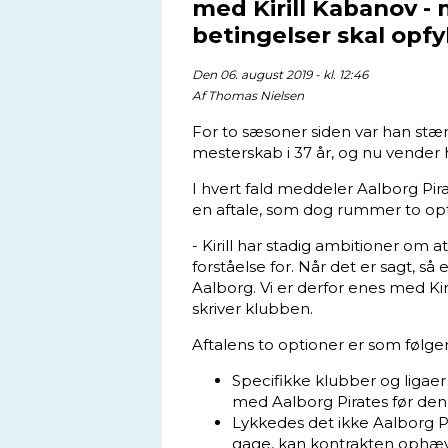
med Kirill Kabanov -
betingelser skal opfy
Den 06. august 2019 - kl. 12:46
Af
Thomas Nielsen
For to sæsoner siden var han stær
mesterskab i 37 år, og nu vender 
I hvert fald meddeler Aalborg Pira
en aftale, som dog rummer to opt
- Kirill har stadig ambitioner om at 
forståelse for. Når det er sagt, så
Aalborg. Vi er derfor enes med Kir
skriver klubben.
Aftalens to optioner er som følger
Specifikke klubber og ligaer 
med Aalborg Pirates før de
Lykkedes det ikke Aalborg Pir
gage, kan kontrakten ophæv