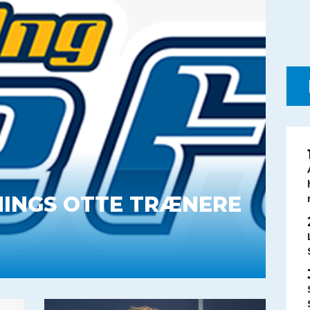
RNINGS OTTE TRÆNERE
ko til Tirkkonens afløser. Hernings trænerliste
vne..