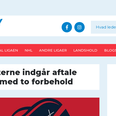
Y
L LIGAEN
NHL
ANDRE LIGAER
LANDSHOLD
BLOG
terne indgår aftale
med to forbehold