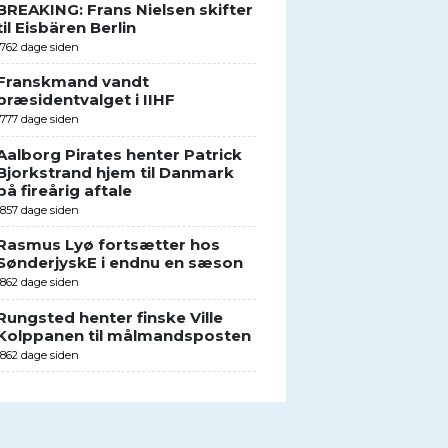
BREAKING: Frans Nielsen skifter
til Eisbären Berlin
1762 dage siden
Franskmand vandt
præsidentvalget i IIHF
1777 dage siden
Aalborg Pirates henter Patrick
Bjorkstrand hjem til Danmark
på fireårig aftale
1857 dage siden
Rasmus Lyø fortsætter hos
SønderjyskE i endnu en sæson
1862 dage siden
Rungsted henter finske Ville
Kolppanen til målmandsposten
1862 dage siden