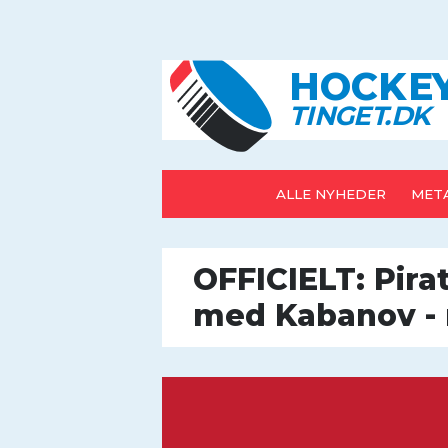
HOCK
E
T
IN
G
E
T
.D
K
ALLE NYHEDER
META
OFFICIELT: Pira
med Kabanov - 