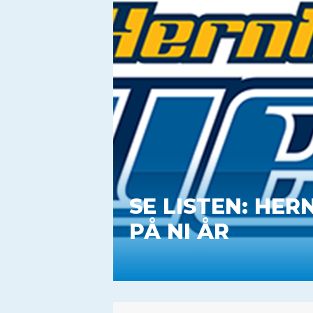
SE LISTEN: HE
PÅ NI ÅR
Fra Bjorkstrand over Simioni og Skri
er ekstraordinær både i antal og na