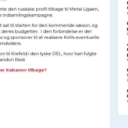
te den russiske profil tilbage til Metal Ligaen,
rre indsamlingskampagne.
 sat til starten for den kommende sæson, og
 deres budgetter. I den forbindelse er der
og sponsorer til at realisere Kirills eventuelle
 endvidere.
son til Krefeld i den tyske DEL, hvor han fulgte
andon Reid.
r Kabanov tilbage?