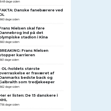
1648 dage siden
FAKTA: Danske fanebærere ved
OL
1660 dage siden
Frans Nielsen skal føre
Dannebrog ind på det
olympiske stadion i Kina
1660 dage siden
BREAKING: Frans Nielsen
stopper karrieren
1661 dage siden
- OL-holdets største
overraskelse er fraværet af
Danmarks bedste back og
Galbraith som tredjekeeper
1662 dage siden
Her er listen: De 15 danskere i
NHL
1756 dage siden