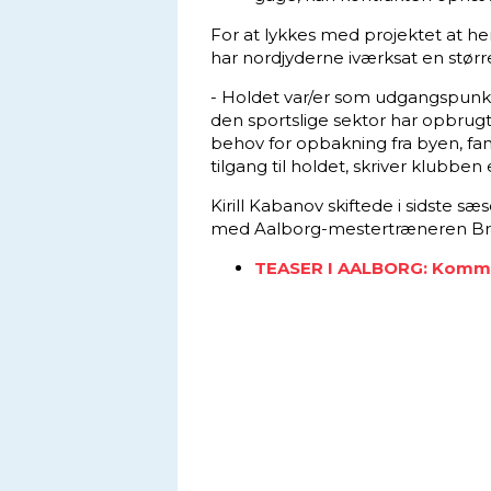
For at lykkes med projektet at hen
har nordjyderne iværksat en stø
-
Holdet var/er som udgangspunkt
den sportslige sektor har opbrugt
behov for opbakning fra byen, fans 
tilgang til holdet, skriver klubben
Kirill Kabanov skiftede i sidste sæ
med Aalborg-mestertræneren Br
TEASER I AALBORG: Komme