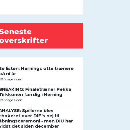
Seneste
overskrifter
Se listen: Hernings otte trænere
på ni år
1197 dage siden
BREAKING: Finaletræner Pekka
Tirkkonen færdig i Herning
1197 dage siden
ANALYSE: Spillerne blev
chokeret over DIF's nej til
åbningsceremoni - men DIU har
vidst det siden december