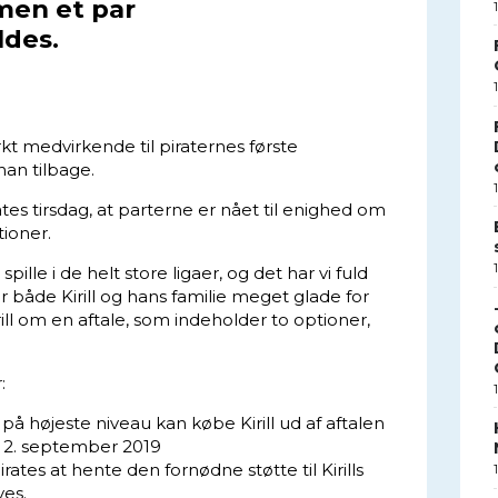
 men et par
ldes.
kt medvirkende til piraternes første
han tilbage.
tes tirsdag, at parterne er nået til enighed om
ioner.
spille i de helt store ligaer, og det har vi fuld
 er både Kirill og hans familie meget glade for
ill om en aftale, som indeholder to optioner,
:
på højeste niveau kan købe Kirill ud af aftalen
n 2. september 2019
ates at hente den fornødne støtte til Kirills
es.