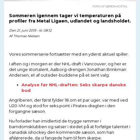
FOTO AF SØREN KOTTAL
Sommeren igennem tager vi temperaturen på
profiler fra Metal Ligaen, udlandet og landsholdet.
Den 21. juni 2019 - kl. 08:12
Af
Thomas Nielsen
Vores sommerserie fortsætter med en yderst aktuel spiller.
I aften og i morgen er der NHL-draft i Vancouver, og her er
det unge stortalent, Aalborg-drengen Jonathan Brinkman
Andersen, et af outsider-buddene på et sent valg.
Analyse før NHL-draften: Seks skarpe danske
bud
Angriberen, der først fylder 18 om et par uger, var med ved
U20-VM og stod for seks point i Pirates-dragten i den
forgangne sæson.
Nu forlader han imidlertid de trygge rammer i
barndomsklubben og satser i stedet på at forfølge talentet i
canadisk ishockey den kommende sæson, som han
afslørerede, da vi fangede ham til fem skarpe.