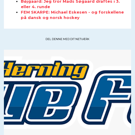
Bøjgaard: Jeg tror Mads Søgaard draftes i 3.
eller 4. runde
FEM SKARPE: Michael Eskesen - og forskellene
på dansk og norsk hockey
DEL DENNE MED DIT NETVÆRK