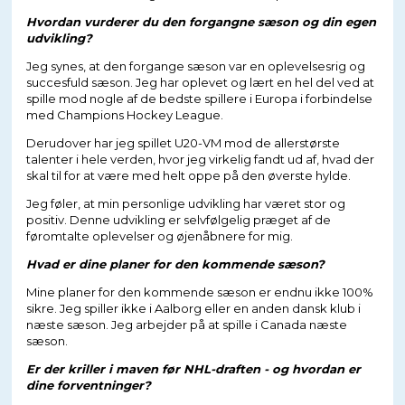
Hvordan vurderer du den forgangne sæson og din egen
udvikling?
Jeg synes, at den forgange sæson var en oplevelsesrig og
succesfuld sæson. Jeg har oplevet og lært en hel del ved at
spille mod nogle af de bedste spillere i Europa i forbindelse
med Champions Hockey League.
Derudover har jeg spillet U20-VM mod de allerstørste
talenter i hele verden, hvor jeg virkelig fandt ud af, hvad der
skal til for at være med helt oppe på den øverste hylde.
Jeg føler, at min personlige udvikling har været stor og
positiv. Denne udvikling er selvfølgelig præget af de
føromtalte oplevelser og øjenåbnere for mig.
Hvad er dine planer for den kommende sæson?
Mine planer for den kommende sæson er endnu ikke 100%
sikre. Jeg spiller ikke i Aalborg eller en anden dansk klub i
næste sæson. Jeg arbejder på at spille i Canada næste
sæson.
Er der kriller i maven før NHL-draften - og hvordan er
dine forventninger?