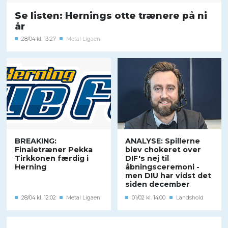
Se listen: Hernings otte trænere på ni
år
28/04 kl. 13:27
Metal Ligaen
BREAKING:
ANALYSE: Spillerne
Finaletræner Pekka
blev chokeret over
Tirkkonen færdig i
DIF's nej til
Herning
åbningsceremoni -
men DIU har vidst det
siden december
28/04 kl. 12:02
Metal Ligaen
01/02 kl. 14:00
Landshold