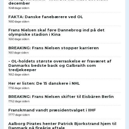
december
1648 dage siden
FAKTA: Danske fanebærere ved OL
1660 dage siden
Frans Nielsen skal føre Dannebrog ind på det
olympiske stadion i Kina
1660 dage siden
BREAKING: Frans Nielsen stopper karrieren
1661 dage siden
- OL-holdets største overraskelse er fraværet af
Danmarks bedste back og Galbraith som
tredjekeeper
1662 dage siden
Her er listen: De 15 danskere i NHL
1756 dage siden
BREAKING: Frans Nielsen skifter til Eisbären Berlin
1762 dage siden
Franskmand vandt præsidentvalget i IIHF
1777 dage siden
Aalborg Pirates henter Patrick Bjorkstrand hjem til
Danmark på fireårig aftale