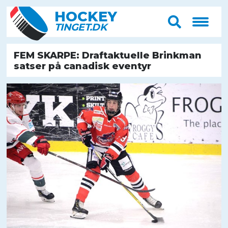
HOCK
E
Y
T
IN
G
E
T
.D
K
FEM SKARPE: Draftaktuelle Brinkman
satser på canadisk eventyr