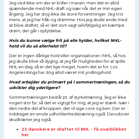
Jeg ved ikke om der er kriller i maven, men det er altid
spændende med NHL-draft og især når det er min egen
årgang. Jeg har dog ikke de store forventninger. Jeg tror
mere, at jeg har håb og drømme. Hvis jeg skulle ende med
at blive draftet, så er det som sagt selvfølgelig en kæmpe
drøm, der går i opfyldelse.
Hvis du kunne vælge frit på alle hylder, hvilket NHL-
hold vil du så allerhelst til?
Der er ingen dårlige hold eller organisationer i NHL, så hvis
jeg skulle blive så dygtig, at jeg får muligheden for at spille
NHL en dag, så er det lige meget, hvem det er for. Los
Angeles Kings har dog altid været mit yndlingshold.
Hvad arbejder du primært på i sommertræningen, så du
udvikler dig yderligere?
Sommertræningen består pt. af styrketræning. Jeg er ikke
nogen stor fyr, så det er vigtigt for mig, at jeg er stærk. Især i
den nedre del af kroppen, det vil sige core og ben. Der er
inddraget en smule udholdenhedstræning også. Derudover
skudtræner jeg også.
23 danskere er draftet til NHL - få overblikket
her