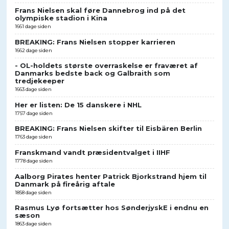
Frans Nielsen skal føre Dannebrog ind på det
olympiske stadion i Kina
1661 dage siden
BREAKING: Frans Nielsen stopper karrieren
1662 dage siden
- OL-holdets største overraskelse er fraværet af
Danmarks bedste back og Galbraith som
tredjekeeper
1663 dage siden
Her er listen: De 15 danskere i NHL
1757 dage siden
BREAKING: Frans Nielsen skifter til Eisbären Berlin
1763 dage siden
Franskmand vandt præsidentvalget i IIHF
1778 dage siden
Aalborg Pirates henter Patrick Bjorkstrand hjem til
Danmark på fireårig aftale
1858 dage siden
Rasmus Lyø fortsætter hos SønderjyskE i endnu en
sæson
1863 dage siden