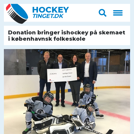
HOCK
E
Y
T
IN
G
E
T
.D
K
Donation bringer ishockey på skemaet
i københavnsk folkeskole