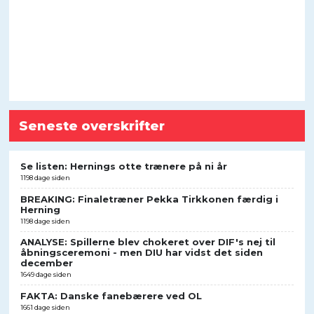
Seneste overskrifter
Se listen: Hernings otte trænere på ni år
1198 dage siden
BREAKING: Finaletræner Pekka Tirkkonen færdig i
Herning
1198 dage siden
ANALYSE: Spillerne blev chokeret over DIF's nej til
åbningsceremoni - men DIU har vidst det siden
december
1649 dage siden
FAKTA: Danske fanebærere ved OL
1661 dage siden