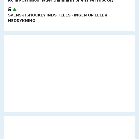
Rollin-Carlsson nyder Danmarks offensive ishockey
SVENSK ISHOCKEY INDSTILLES - INGEN OP ELLER
NEDRYKNING