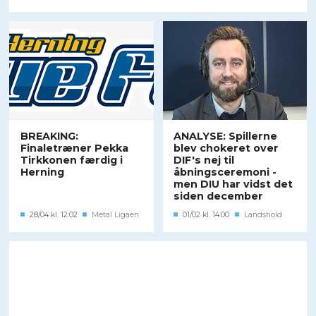
BREAKING:
ANALYSE: Spillerne
Finaletræner Pekka
blev chokeret over
Tirkkonen færdig i
DIF's nej til
Herning
åbningsceremoni -
men DIU har vidst det
siden december
28/04 kl. 12:02
Metal Ligaen
01/02 kl. 14:00
Landshold