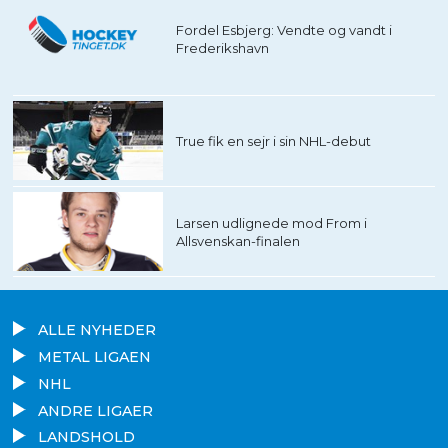
Fordel Esbjerg: Vendte og vandt i
Frederikshavn
True fik en sejr i sin NHL-debut
Larsen udlignede mod From i
Allsvenskan-finalen
ALLE NYHEDER
METAL LIGAEN
NHL
ANDRE LIGAER
LANDSHOLD