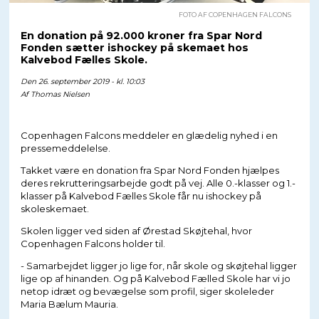
FOTO AF COPENHAGEN FALCONS
En donation på 92.000 kroner fra Spar Nord
Fonden sætter ishockey på skemaet hos
Kalvebod Fælles Skole.
Den 26. september 2019 - kl. 10:03
Af
Thomas Nielsen
Copenhagen Falcons meddeler en glædelig nyhed i en
pressemeddelelse.
Takket være en donation fra Spar Nord Fonden hjælpes
deres rekrutteringsarbejde godt på vej. Alle 0.-klasser og 1.-
klasser på Kalvebod Fælles Skole får nu ishockey på
skoleskemaet.
Skolen ligger ved siden af Ørestad Skøjtehal, hvor
Copenhagen Falcons holder til.
- Samarbejdet ligger jo lige for, når skole og skøjtehal ligger
lige op af hinanden. Og på Kalvebod Fælled Skole har vi jo
netop idræt og bevægelse som profil, siger skoleleder
Maria Bælum Mauria.