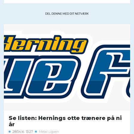
DEL DENNE MED DIT NETVÆRK
Se listen: Hernings otte trænere på ni
år
28/04 kl. 13:27
Metal Ligaen